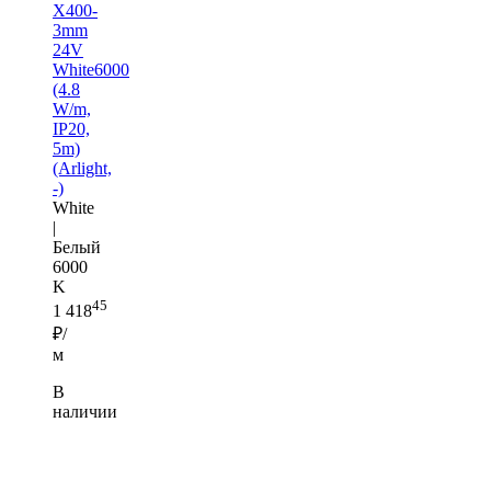
X400-
3mm
24V
White6000
(4.8
W/m,
IP20,
5m)
(Arlight,
-)
White
|
Белый
6000
K
45
1 418
₽/
м
В
наличии