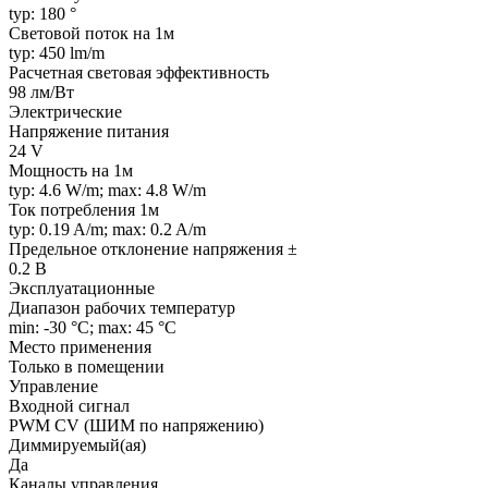
typ: 180 °
Световой поток на 1м
typ: 450 lm/m
Расчетная световая эффективность
98 лм/Вт
Электрические
Напряжение питания
24 V
Мощность на 1м
typ: 4.6 W/m; max: 4.8 W/m
Ток потребления 1м
typ: 0.19 A/m; max: 0.2 A/m
Предельное отклонение напряжения ±
0.2 В
Эксплуатационные
Диапазон рабочих температур
min: -30 °C; max: 45 °C
Место применения
Только в помещении
Управление
Входной сигнал
PWM СV (ШИМ по напряжению)
Диммируемый(ая)
Да
Каналы управления