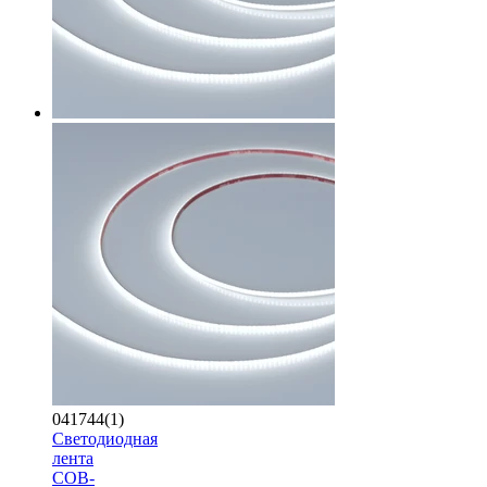
041744(1)
Светодиодная
лента
COB-