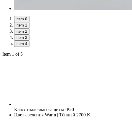
item 0
item 1
item 2
item 3
item 4
Item 1 of 5
Класс пылевлагозащиты
IP20
Цвет свечения
Warm | Тёплый 2700 K