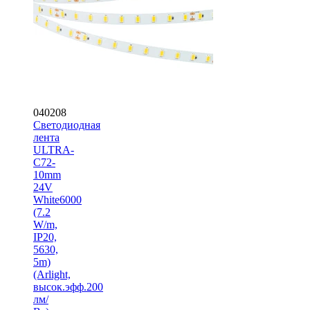
040208
Светодиодная
лента
ULTRA-
C72-
10mm
24V
White6000
(7.2
W/m,
IP20,
5630,
5m)
(Arlight,
высок.эфф.200
лм/