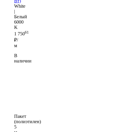
Вт)
White
|
Белый
6000
K
61
1 750
₽/
м
В
наличии
Пакет
(полиэтилен)
5