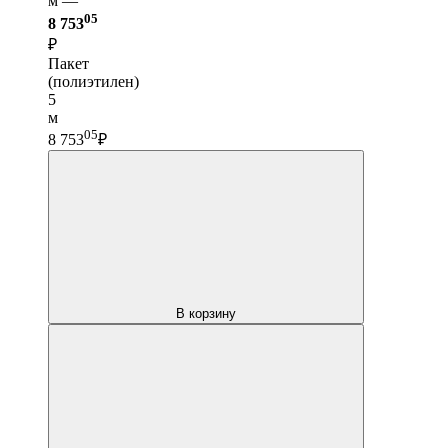
м —
05
8 753
₽
Пакет
(полиэтилен)
5
м
05
8 753
₽
В корзину