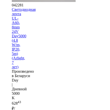
042281
Светодиодная
лента
UL-
A60-
8mm
24V
Day5000
(4.8
W/m,
IP20,
5m)
(Arlight,
7
лет)
Произведено
в Беларуси
Day
|
Дневной
5000
K
43
628
₽/