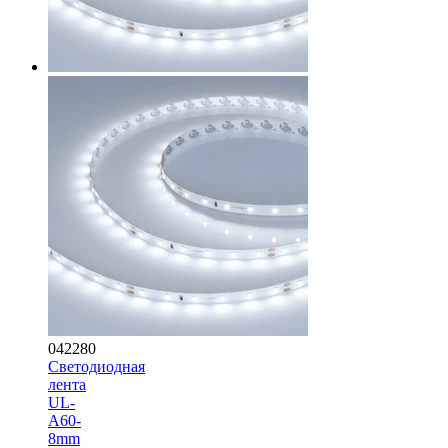
042280
Светодиодная
лента
UL-
A60-
8mm