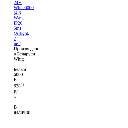
24V
White6000
(4.8
W/m,
IP20,
5m)
(Arlight,
7
лет)
Произведено
в Беларуси
White
|
Белый
6000
K
43
628
₽/
м
В
наличии