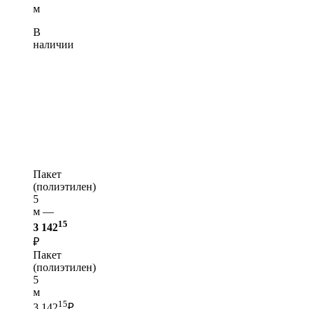
м
В
наличии
Пакет
(полиэтилен)
5
м —
15
3 142
₽
Пакет
(полиэтилен)
5
м
15
3 142
₽