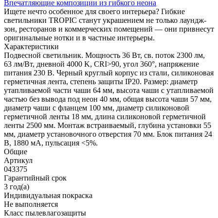
Впечатляющие композиции из гибкого неона
Ищете нечто особенное для своего интерьера? Гибкие
светильники TROPIC станут украшением не только лаундж-
зон, ресторанов и коммерческих помещений — они привнесут
оригинальные нотки и в частные интерьеры.
Характеристики
Подвесной светильник. Мощность 36 Вт, св. поток 2300 лм,
63 лм/Вт, дневной 4000 K, CRI>90, угол 360°, напряжение
питания 230 В. Черный круглый корпус из стали, силиконовая
герметичная лента, степень защиты IP20. Размер: диаметр
утапливаемой части чаши 64 мм, высота чаши с утапливаемой
частью без вывода под неон 40 мм, общая высота чаши 57 мм,
диаметр чаши с фланцем 100 мм, диаметр силиконовой
герметичной ленты 18 мм, длина силиконовой герметичной
ленты 2500 мм. Монтаж встраиваемый, глубина установки 55
мм, диаметр установочного отверстия 70 мм. Блок питания 24
В, 1880 мА, пульсация <5%.
Общие
Артикул
043375
Гарантийный срок
3 год(а)
Индивидуальная покраска
Не выполняется
Класс пылевлагозащиты