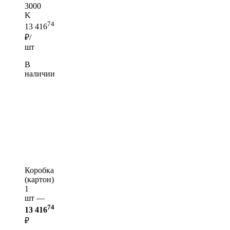
3000
K
74
13 416
₽/
шт
В
наличии
Коробка
(картон)
1
шт —
74
13 416
₽