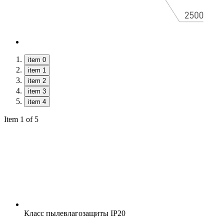
item 0
item 1
item 2
item 3
item 4
Item 1 of 5
Класс пылевлагозащиты
IP20