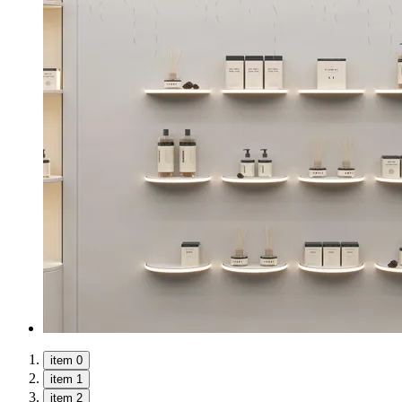
item 0
item 1
item 2