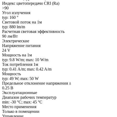
Индекс цветопередачи CRI (Ra)
>90
Угол излучения
typ: 160 °
Световой поток на 1м
typ: 880 lm/m
Расчетная световая эффективность
90 лм/Вт
Электрические
Напряжение питания
24 V
Мощность на 1м
typ: 9.8 W/m; max: 10 W/m
Ток потребления 1м
typ: 0.41 A/m; max: 0.42 A/m
Мощность
typ: 49 W; max: 50 W
Предельное отклонение напряжения ±
0.25 В
Эксплуатационные
Диапазон рабочих температур
min: -30 °C; max: 45 °C
Место применения
Только в помещении
Управление