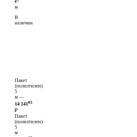
₽/
м
В
наличии
Пакет
(полиэтилен)
5
м —
05
14 141
₽
Пакет
(полиэтилен)
5
м