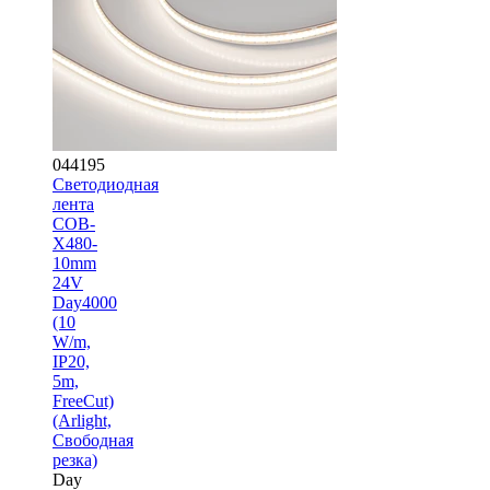
044195
Светодиодная
лента
COB-
X480-
10mm
24V
Day4000
(10
W/m,
IP20,
5m,
FreeCut)
(Arlight,
Свободная
резка)
Day