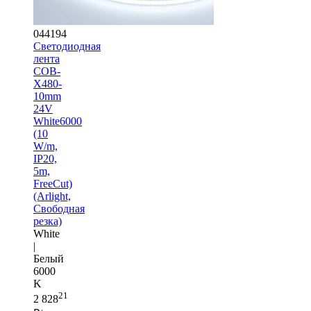
044194
Светодиодная
лента
COB-
X480-
10mm
24V
White6000
(10
W/m,
IP20,
5m,
FreeCut)
(Arlight,
Свободная
резка)
White
|
Белый
6000
K
21
2 828