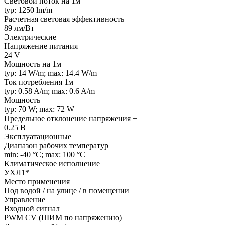
Световой поток на 1м
typ: 1250 lm/m
Расчетная световая эффективность
89 лм/Вт
Электрические
Напряжение питания
24 V
Мощность на 1м
typ: 14 W/m; max: 14.4 W/m
Ток потребления 1м
typ: 0.58 A/m; max: 0.6 A/m
Мощность
typ: 70 W; max: 72 W
Предельное отклонение напряжения ±
0.25 В
Эксплуатационные
Диапазон рабочих температур
min: -40 °C; max: 100 °C
Климатическое исполнение
УХЛ1*
Место применения
Под водой / на улице / в помещении
Управление
Входной сигнал
PWM СV (ШИМ по напряжению)