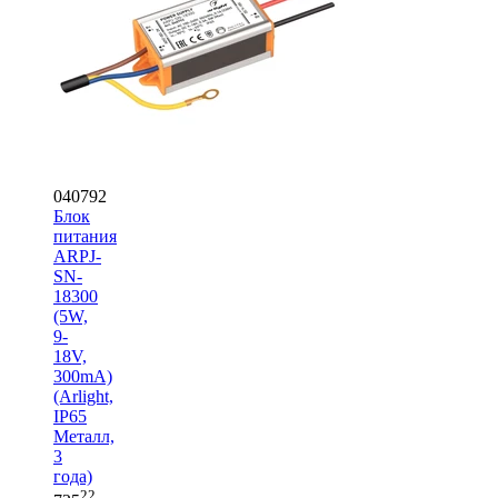
040792
Блок
питания
ARPJ-
SN-
18300
(5W,
9-
18V,
300mA)
(Arlight,
IP65
Металл,
3
года)
22