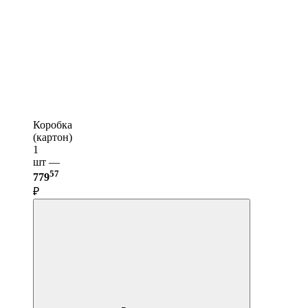
Коробка
(картон)
1
шт —
57
779
₽