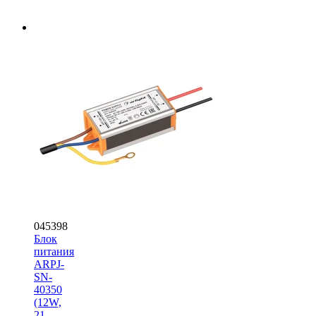
045398
Блок
питания
ARPJ-
SN-
40350
(12W,
21-