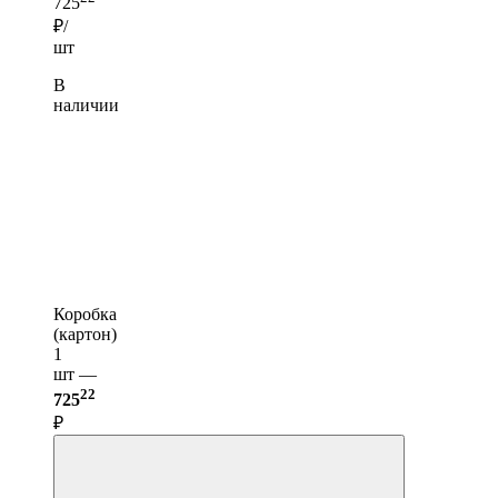
725
₽/
шт
В
наличии
Коробка
(картон)
1
шт —
22
725
₽