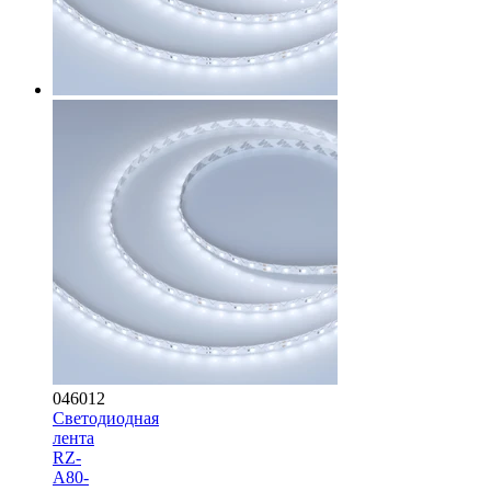
046012
Светодиодная
лента
RZ-
A80-