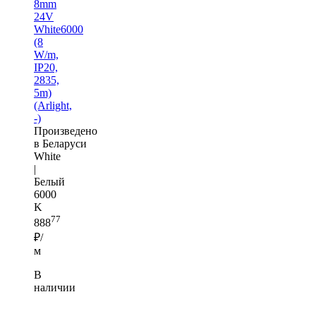
8mm
24V
White6000
(8
W/m,
IP20,
2835,
5m)
(Arlight,
-)
Произведено
в Беларуси
White
|
Белый
6000
K
77
888
₽/
м
В
наличии