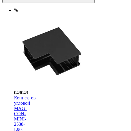
%
049049
Коннектор
угловой
MAG-
CON-
MINI-
2538-
L90-