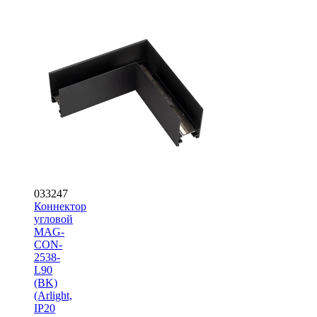
033247
Коннектор
угловой
MAG-
CON-
2538-
L90
(BK)
(Arlight,
IP20