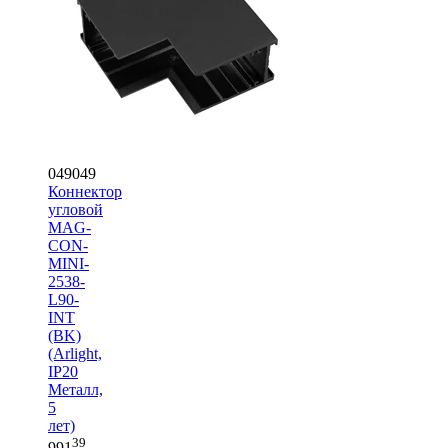
049049
Коннектор
угловой
MAG-
CON-
MINI-
2538-
L90-
INT
(BK)
(Arlight,
IP20
Металл,
5
лет)
39
991