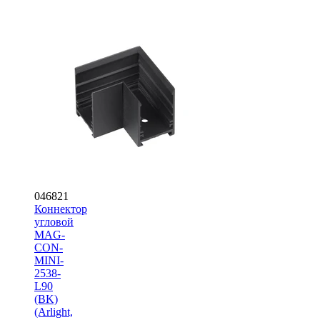
046821
Коннектор
угловой
MAG-
CON-
MINI-
2538-
L90
(BK)
(Arlight,