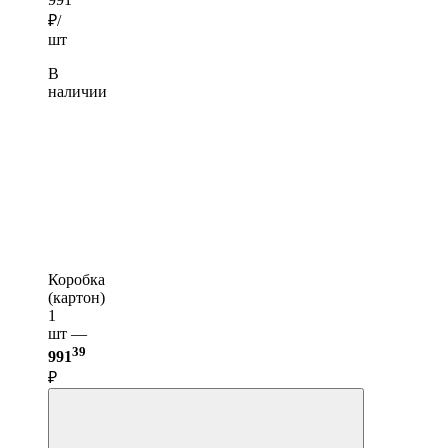
₽/
шт
В
наличии
Коробка
(картон)
1
шт —
39
991
₽