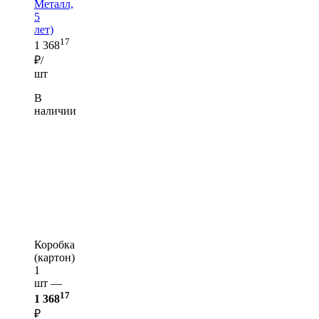
Металл,
5
лет)
17
1 368
₽/
шт
В
наличии
Коробка
(картон)
1
шт —
17
1 368
₽