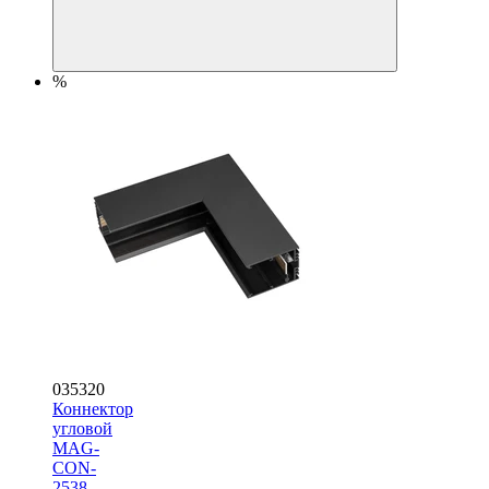
%
035320
Коннектор
угловой
MAG-
CON-
2538-