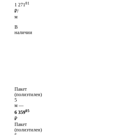
81
1 271
₽/
м
В
наличии
Пакет
(полиэтилен)
5
м —
05
6 359
₽
Пакет
(полиэтилен)