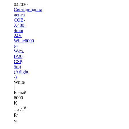
042030
Светодиодная
лента
COB-
X480-
4mm
24V
White6000
(4
W/m,
IP20,
CSP,
5m)
(Arlight,
-)
White
|
Белый
6000
K
81
1 271
₽/
м