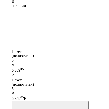
В
наличии
Пакет
(полиэтилен)
5
м —
05
6 359
₽
Пакет
(полиэтилен)
5
м
05
6 359
₽