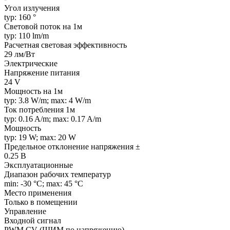
Угол излучения
typ: 160 °
Световой поток на 1м
typ: 110 lm/m
Расчетная световая эффективность
29 лм/Вт
Электрические
Напряжение питания
24 V
Мощность на 1м
typ: 3.8 W/m; max: 4 W/m
Ток потребления 1м
typ: 0.16 A/m; max: 0.17 A/m
Мощность
typ: 19 W; max: 20 W
Предельное отклонение напряжения ±
0.25 В
Эксплуатационные
Диапазон рабочих температур
min: -30 °C; max: 45 °C
Место применения
Только в помещении
Управление
Входной сигнал
PWM СV (ШИМ по напряжению)