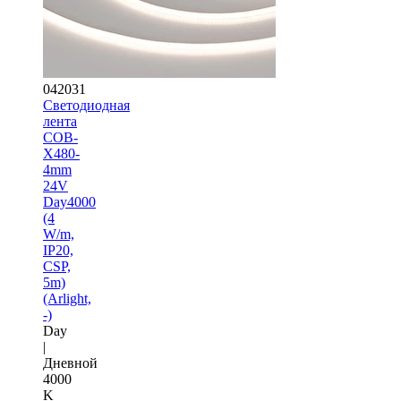
042031
Светодиодная
лента
COB-
X480-
4mm
24V
Day4000
(4
W/m,
IP20,
CSP,
5m)
(Arlight,
-)
Day
|
Дневной
4000
K