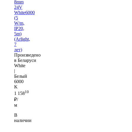
8mm
24V
White6000
(5
W/m,
IP20,
5m)
(Arlight,
7
лет)
Произведено
в Беларуси
White
|
Белый
6000
K
10
1 158
₽/
м
В
наличии