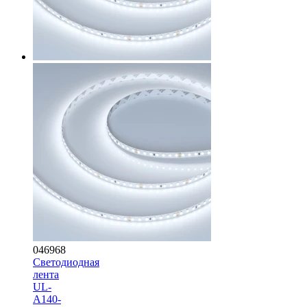
046968
Светодиодная
лента
UL-
A140-