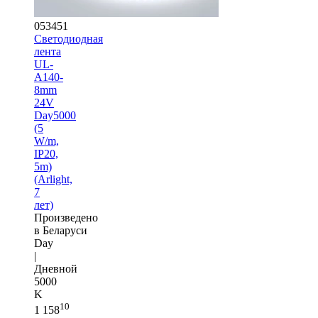
053451
Светодиодная
лента
UL-
A140-
8mm
24V
Day5000
(5
W/m,
IP20,
5m)
(Arlight,
7
лет)
Произведено
в Беларуси
Day
|
Дневной
5000
K
10
1 158