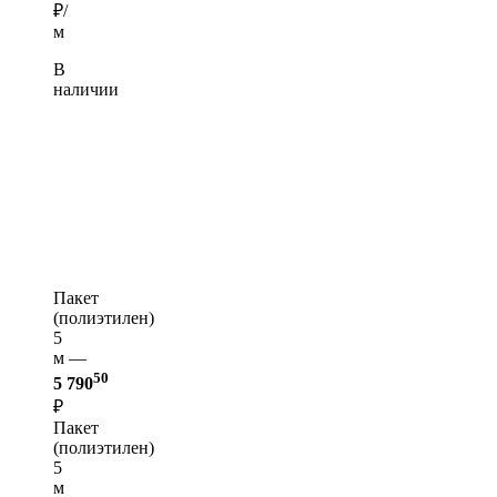
₽/
м
В
наличии
Пакет
(полиэтилен)
5
м —
50
5 790
₽
Пакет
(полиэтилен)
5
м