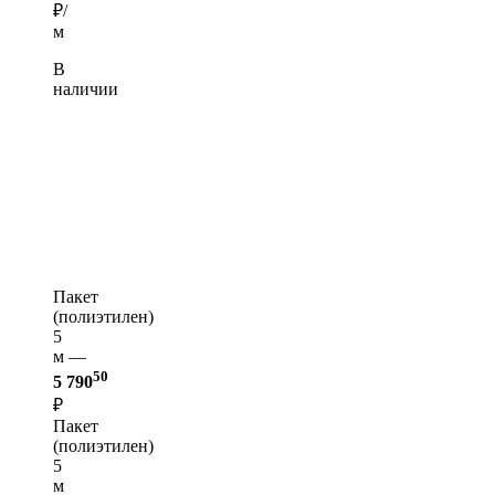
₽/
м
В
наличии
Пакет
(полиэтилен)
5
м —
50
5 790
₽
Пакет
(полиэтилен)
5
м