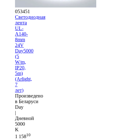
053451
Светодиодная
лента
UL-
A140-
8mm
24V
Day5000
(5
W/m,
IP20,
5m)
(Arlight,
7
лет)
Произведено
в Беларуси
Day
|
Дневной
5000
K
10
1 158