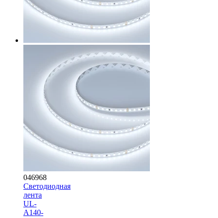
046968
Светодиодная
лента
UL-
A140-