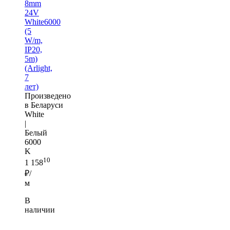
8mm
24V
White6000
(5
W/m,
IP20,
5m)
(Arlight,
7
лет)
Произведено
в Беларуси
White
|
Белый
6000
K
10
1 158
₽/
м
В
наличии