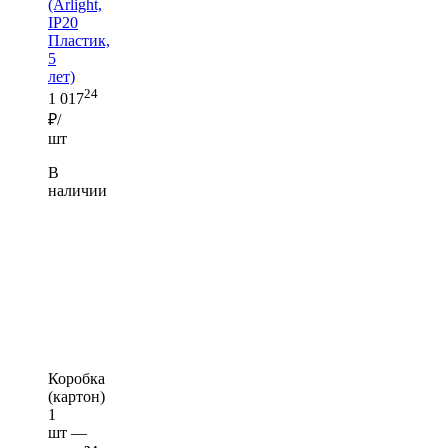
(Arlight,
IP20
Пластик,
5
лет)
24
1 017
₽/
шт
В
наличии
Коробка
(картон)
1
шт —