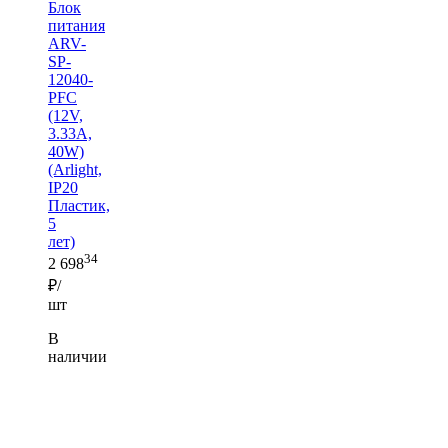
Блок
питания
ARV-
SP-
12040-
PFC
(12V,
3.33A,
40W)
(Arlight,
IP20
Пластик,
5
лет)
34
2 698
₽/
шт
В
наличии