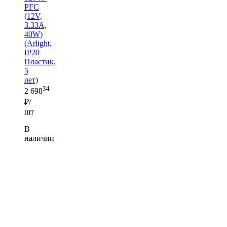
PFC
(12V,
3.33A,
40W)
(Arlight,
IP20
Пластик,
5
лет)
34
2 698
₽/
шт
В
наличии