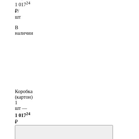
24
1 017
₽/
шт
В
наличии
Коробка
(картон)
1
шт —
24
1 017
₽