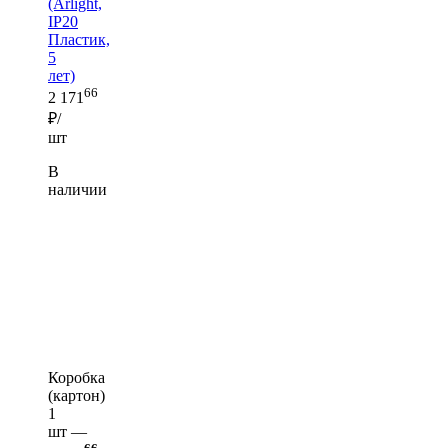
(Arlight,
IP20
Пластик,
5
лет)
66
2 171
₽/
шт
В
наличии
Коробка
(картон)
1
шт —