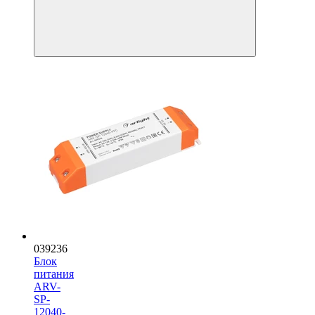
039236
Блок
питания
ARV-
SP-
12040-