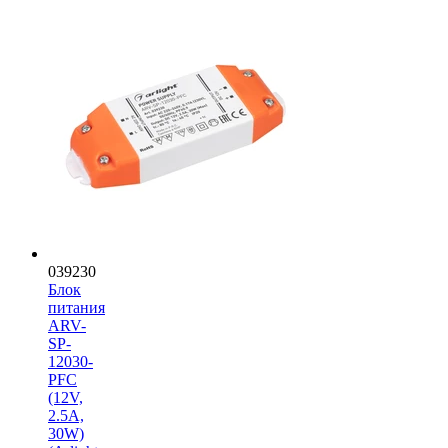
039230
Блок
питания
ARV-
SP-
12030-
PFC
(12V,
2.5A,
30W)