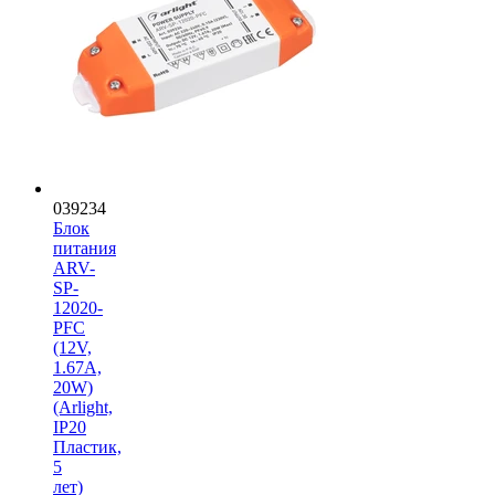
039234
Блок
питания
ARV-
SP-
12020-
PFC
(12V,
1.67A,
20W)
(Arlight,
IP20
Пластик,
5
лет)