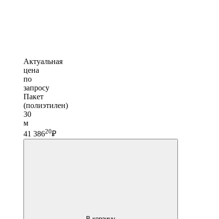
Актуальная
цена
по
запросу
Пакет
(полиэтилен)
30
м
20
41 386
₽
В корзину