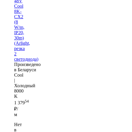
48V
Cool
8K-
CX2
(8
W/m,
IP20,
30m)
(Arlight,
резка
2
светодиода)
Произведено
в Беларуси
Cool
|
Холодный
8000
K
54
1 379
₽/
м
Нет
в