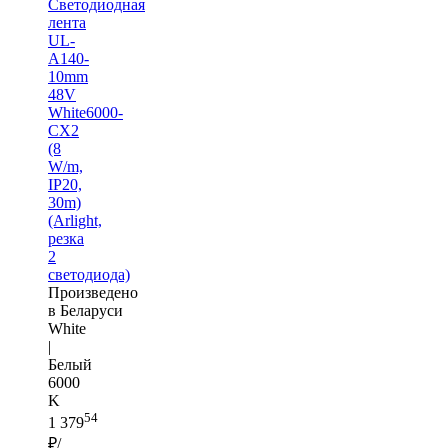
Светодиодная
лента
UL-
A140-
10mm
48V
White6000-
CX2
(8
W/m,
IP20,
30m)
(Arlight,
резка
2
светодиода)
Произведено
в Беларуси
White
|
Белый
6000
K
54
1 379
₽/