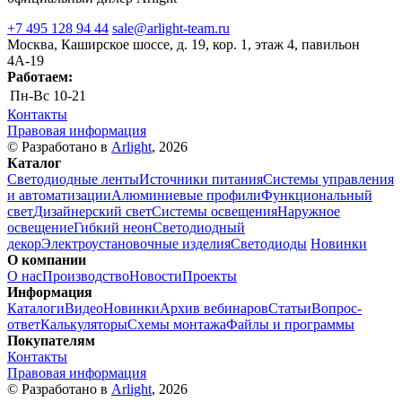
+7 495 128 94 44
sale@arlight-team.ru
Москва, Каширское шоссе, д. 19, кор. 1, этаж 4, павильон
4А-19
Работаем:
Пн-Вс
10-21
Контакты
Правовая информация
© Разработано в
Arlight
, 2026
Каталог
Светодиодные ленты
Источники питания
Системы управления
и автоматизации
Алюминиевые профили
Функциональный
свет
Дизайнерский свет
Системы освещения
Наружное
освещение
Гибкий неон
Светодиодный
декор
Электроустановочные изделия
Светодиоды
Новинки
О компании
О нас
Производство
Новости
Проекты
Информация
Каталоги
Видео
Новинки
Архив вебинаров
Статьи
Вопрос-
ответ
Калькуляторы
Схемы монтажа
Файлы и программы
Покупателям
Контакты
Правовая информация
© Разработано в
Arlight
, 2026