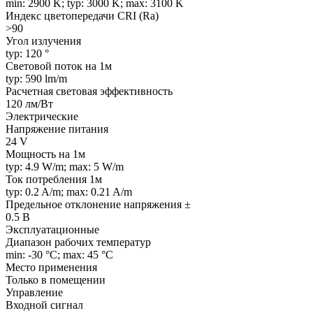
min: 2900 K; typ: 3000 K; max: 3100 K
Индекс цветопередачи CRI (Ra)
>90
Угол излучения
typ: 120 °
Световой поток на 1м
typ: 590 lm/m
Расчетная световая эффективность
120 лм/Вт
Электрические
Напряжение питания
24 V
Мощность на 1м
typ: 4.9 W/m; max: 5 W/m
Ток потребления 1м
typ: 0.2 A/m; max: 0.21 A/m
Предельное отклонение напряжения ±
0.5 В
Эксплуатационные
Диапазон рабочих температур
min: -30 °C; max: 45 °C
Место применения
Только в помещении
Управление
Входной сигнал