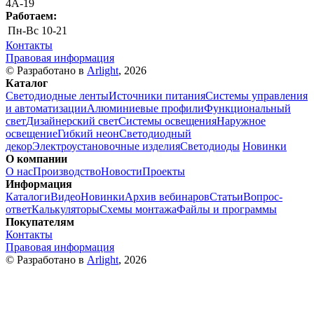
4А-19
Работаем:
Пн-Вс
10-21
Контакты
Правовая информация
© Разработано в
Arlight
, 2026
Каталог
Светодиодные ленты
Источники питания
Системы управления
и автоматизации
Алюминиевые профили
Функциональный
свет
Дизайнерский свет
Системы освещения
Наружное
освещение
Гибкий неон
Светодиодный
декор
Электроустановочные изделия
Светодиоды
Новинки
О компании
О нас
Производство
Новости
Проекты
Информация
Каталоги
Видео
Новинки
Архив вебинаров
Статьи
Вопрос-
ответ
Калькуляторы
Схемы монтажа
Файлы и программы
Покупателям
Контакты
Правовая информация
© Разработано в
Arlight
, 2026