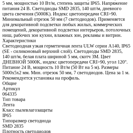
5 мм, мощностью 10 Вт/м, степень защиты IP65. Напряжение
питания 24 В. Светодиоды SMD 2835, 140 шт/м, дневного
цвета свечения (5000K). Индекс цветопередачи CRI>90.
Минимальный отрезок 50 мм (7 светодиодов). Применяется
для декоративной подсветки любых жилых, коммерческих
помещений, декоративной подсветки интерьеров, потолочных
ниш, рабочих зон кухни, влажных зон, рекламы и витрин.
Характеристики
Светодиодная узкая герметичная лента ULW серии A140, IP65
(SE - силиконовый верхний слой). Светодиоды SMD 2835,
140 шт/м, белая плата шириной 5 мм, скотч 3M. Цвет
ДНЕВНОЙ 5000K, индекс цветопередачи CRI>90, угол 120°.
Питание 24 В, мощность 10 Вт/м (50 Вт на 5 м). Размеры
5000х5х2 мм. Мин. отрезок 50 мм, 7 светодиодов. Цена за 1 м.
Рекомендуется установка на профиль.
Общие
Артикул
064335
Тип товара
Лента
Класс пылевлагозащиты
IP65
Типоразмер светодиода
SMD 2835
Плотность светодиодов