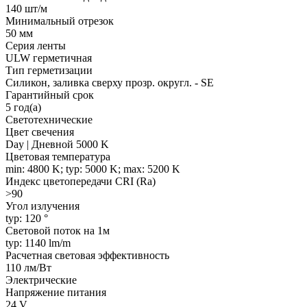
140 шт/м
Минимальный отрезок
50 мм
Серия ленты
ULW герметичная
Тип герметизации
Силикон, заливка сверху прозр. округл. - SE
Гарантийный срок
5 год(а)
Светотехнические
Цвет свечения
Day | Дневной 5000 K
Цветовая температура
min: 4800 K; typ: 5000 K; max: 5200 K
Индекс цветопередачи CRI (Ra)
>90
Угол излучения
typ: 120 °
Световой поток на 1м
typ: 1140 lm/m
Расчетная световая эффективность
110 лм/Вт
Электрические
Напряжение питания
24 V