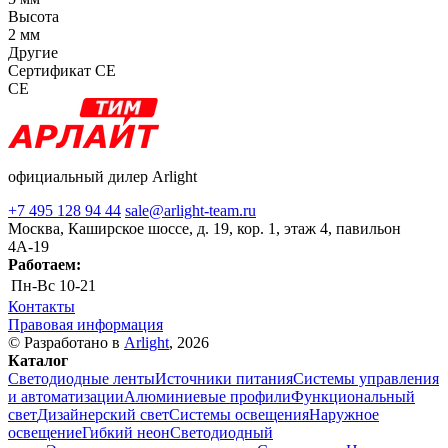
Высота
2 мм
Другие
Сертификат CE
CE
официальный дилер Arlight
+7 495 128 94 44
sale@arlight-team.ru
Москва, Каширское шоссе, д. 19, кор. 1, этаж 4, павильон
4А-19
Работаем:
Пн-Вс
10-21
Контакты
Правовая информация
© Разработано в
Arlight
, 2026
Каталог
Светодиодные ленты
Источники питания
Системы управления
и автоматизации
Алюминиевые профили
Функциональный
свет
Дизайнерский свет
Системы освещения
Наружное
освещение
Гибкий неон
Светодиодный