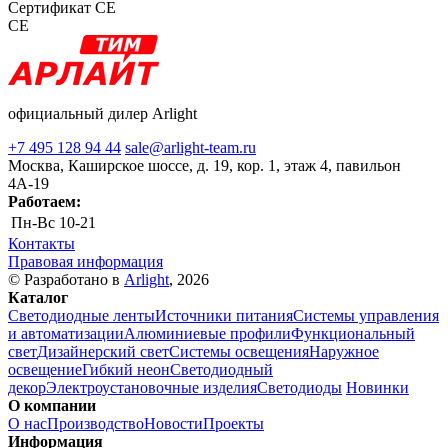
Сертификат CE
CE
официальный дилер Arlight
+7 495 128 94 44
sale@arlight-team.ru
Москва, Каширское шоссе, д. 19, кор. 1, этаж 4, павильон
4А-19
Работаем:
Пн-Вс
10-21
Контакты
Правовая информация
© Разработано в
Arlight
, 2026
Каталог
Светодиодные ленты
Источники питания
Системы управления
и автоматизации
Алюминиевые профили
Функциональный
свет
Дизайнерский свет
Системы освещения
Наружное
освещение
Гибкий неон
Светодиодный
декор
Электроустановочные изделия
Светодиоды
Новинки
О компании
О нас
Производство
Новости
Проекты
Информация