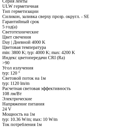
Серия ленты
ULW герметичная
Тип герметизации
Силикон, заливка сверху прозр. округл. - SE
Гарантийный срок
5 год(а)
Светотехнические
Цвет свечения
Day | Дневной 4000 K
Цветовая температура
min: 3800 K; typ: 4000 K; max: 4200 K
Индекс цветопередачи CRI (Ra)
>90
Угол излучения
typ: 120 °
Световой поток на 1м
typ: 1120 lm/m
Расчетная световая эффективность
108 лм/Вт
Электрические
Напряжение питания
24 V
Мощность на 1м
typ: 10.36 W/m; max: 10 W/m
Ток потребления 1м