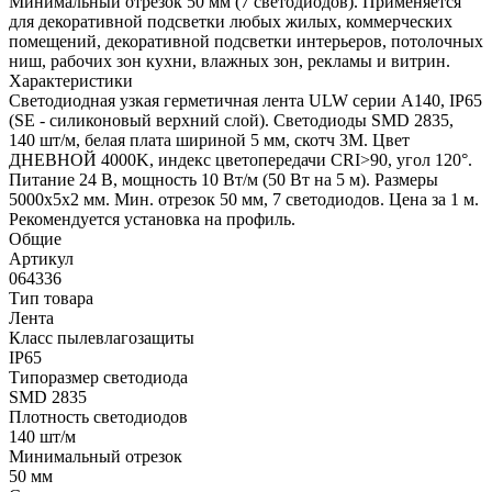
Минимальный отрезок 50 мм (7 светодиодов). Применяется
для декоративной подсветки любых жилых, коммерческих
помещений, декоративной подсветки интерьеров, потолочных
ниш, рабочих зон кухни, влажных зон, рекламы и витрин.
Характеристики
Светодиодная узкая герметичная лента ULW серии A140, IP65
(SE - силиконовый верхний слой). Светодиоды SMD 2835,
140 шт/м, белая плата шириной 5 мм, скотч 3M. Цвет
ДНЕВНОЙ 4000K, индекс цветопередачи CRI>90, угол 120°.
Питание 24 В, мощность 10 Вт/м (50 Вт на 5 м). Размеры
5000х5х2 мм. Мин. отрезок 50 мм, 7 светодиодов. Цена за 1 м.
Рекомендуется установка на профиль.
Общие
Артикул
064336
Тип товара
Лента
Класс пылевлагозащиты
IP65
Типоразмер светодиода
SMD 2835
Плотность светодиодов
140 шт/м
Минимальный отрезок
50 мм