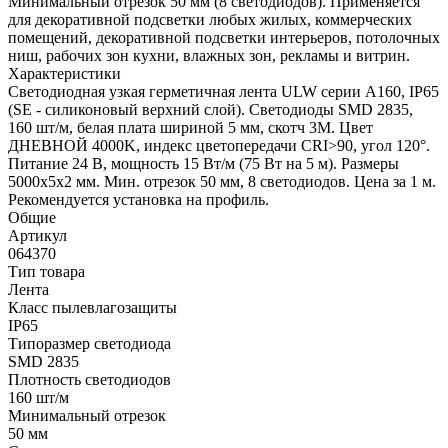
Минимальный отрезок 50 мм (8 светодиодов). Применяется
для декоративной подсветки любых жилых, коммерческих
помещений, декоративной подсветки интерьеров, потолочных
ниш, рабочих зон кухни, влажных зон, рекламы и витрин.
Характеристики
Светодиодная узкая герметичная лента ULW серии A160, IP65
(SE - силиконовый верхний слой). Светодиоды SMD 2835,
160 шт/м, белая плата шириной 5 мм, скотч 3M. Цвет
ДНЕВНОЙ 4000K, индекс цветопередачи CRI>90, угол 120°.
Питание 24 В, мощность 15 Вт/м (75 Вт на 5 м). Размеры
5000х5х2 мм. Мин. отрезок 50 мм, 8 светодиодов. Цена за 1 м.
Рекомендуется установка на профиль.
Общие
Артикул
064370
Тип товара
Лента
Класс пылевлагозащиты
IP65
Типоразмер светодиода
SMD 2835
Плотность светодиодов
160 шт/м
Минимальный отрезок
50 мм