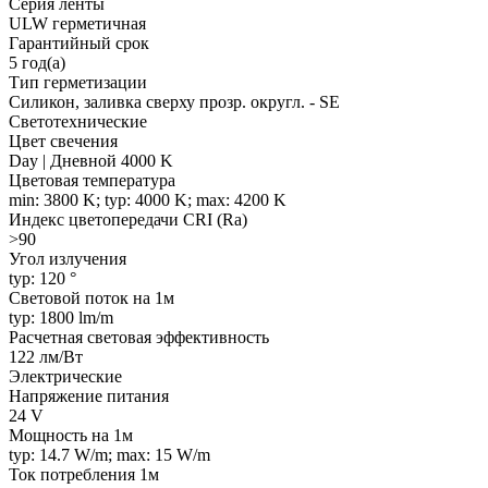
Серия ленты
ULW герметичная
Гарантийный срок
5 год(а)
Тип герметизации
Силикон, заливка сверху прозр. округл. - SE
Светотехнические
Цвет свечения
Day | Дневной 4000 K
Цветовая температура
min: 3800 K; typ: 4000 K; max: 4200 K
Индекс цветопередачи CRI (Ra)
>90
Угол излучения
typ: 120 °
Световой поток на 1м
typ: 1800 lm/m
Расчетная световая эффективность
122 лм/Вт
Электрические
Напряжение питания
24 V
Мощность на 1м
typ: 14.7 W/m; max: 15 W/m
Ток потребления 1м