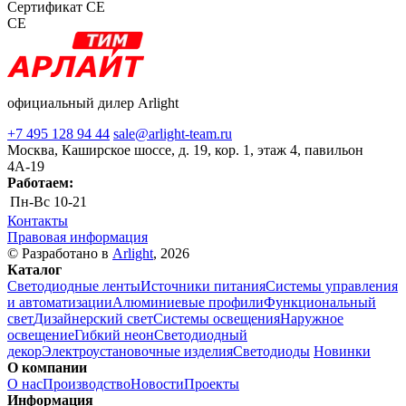
Сертификат CE
CE
официальный дилер Arlight
+7 495 128 94 44
sale@arlight-team.ru
Москва, Каширское шоссе, д. 19, кор. 1, этаж 4, павильон
4А-19
Работаем:
Пн-Вс
10-21
Контакты
Правовая информация
© Разработано в
Arlight
, 2026
Каталог
Светодиодные ленты
Источники питания
Системы управления
и автоматизации
Алюминиевые профили
Функциональный
свет
Дизайнерский свет
Системы освещения
Наружное
освещение
Гибкий неон
Светодиодный
декор
Электроустановочные изделия
Светодиоды
Новинки
О компании
О нас
Производство
Новости
Проекты
Информация