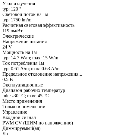
Угол излучения
typ: 120 °
Световой поток на 1м
typ: 1750 lm/m
Расчетная световая эффективность
119 лм/Вт
Электрические
Напряжение питания
24 V
Мощность на 1м
typ: 14.7 W/m; max: 15 W/m
Ток потребления 1м
typ: 0.61 A/m; max: 0.63 A/m
Предельное отклонение напряжения ±
0.5 В
Эксплуатационные
Диапазон рабочих температур
min: -30 °C; max: 45 °C
Место применения
Только в помещении
Управление
Входной сигнал
PWM СV (ШИМ по напряжению)
Диммируемый(ая)
Да