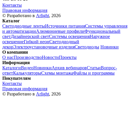
Контакты
Правовая информация
© Разработано в
Arlight
, 2026
Каталог
Светодиодные ленты
Источники питания
Системы управления
и автоматизации
Алюминиевые профили
Функциональный
свет
Дизайнерский свет
Системы освещения
Наружное
освещение
Гибкий неон
Светодиодный
декор
Электроустановочные изделия
Светодиоды
Новинки
О компании
О нас
Производство
Новости
Проекты
Информация
Каталоги
Видео
Новинки
Архив вебинаров
Статьи
Вопрос-
ответ
Калькуляторы
Схемы монтажа
Файлы и программы
Покупателям
Контакты
Правовая информация
© Разработано в
Arlight
, 2026