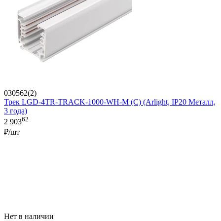
030562(2)
Трек LGD-4TR-TRACK-1000-WH-M (C) (Arlight, IP20 Металл,
3 года)
62
2 903
₽/шт
Нет в наличии