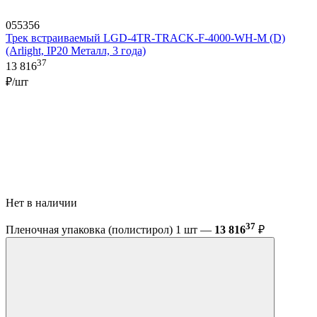
055356
Трек встраиваемый LGD-4TR-TRACK-F-4000-WH-M (D)
(Arlight, IP20 Металл, 3 года)
37
13 816
₽/шт
Нет в наличии
37
Пленочная упаковка (полистирол) 1 шт —
13 816
₽