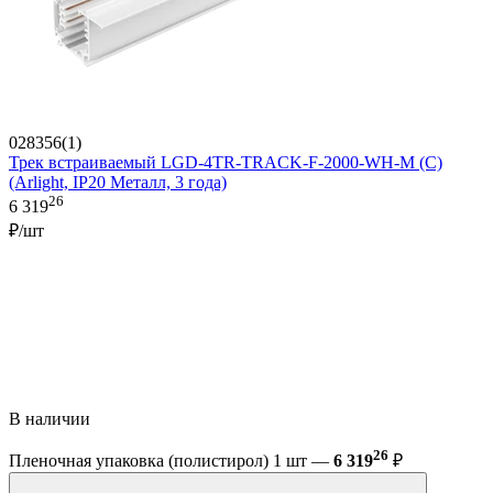
028356(1)
Трек встраиваемый LGD-4TR-TRACK-F-2000-WH-M (C)
(Arlight, IP20 Металл, 3 года)
26
6 319
₽/шт
В наличии
26
Пленочная упаковка (полистирол) 1 шт —
6 319
₽