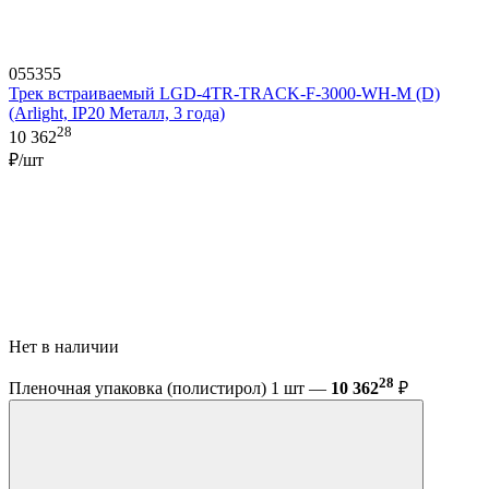
055355
Трек встраиваемый LGD-4TR-TRACK-F-3000-WH-M (D)
(Arlight, IP20 Металл, 3 года)
28
10 362
₽/шт
Нет в наличии
28
Пленочная упаковка (полистирол) 1 шт —
10 362
₽