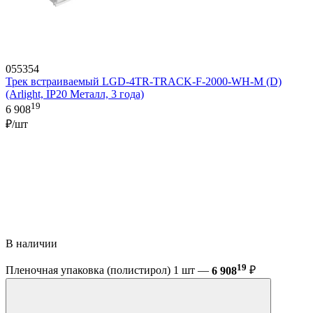
055354
Трек встраиваемый LGD-4TR-TRACK-F-2000-WH-M (D)
(Arlight, IP20 Металл, 3 года)
19
6 908
₽/шт
В наличии
19
Пленочная упаковка (полистирол) 1 шт —
6 908
₽