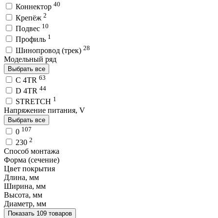
40
Коннектор
2
Крепёж
10
Подвес
1
Профиль
28
Шинопровод (трек)
Модельный ряд
Выбрать все
63
C 4TR
44
D 4TR
1
STRETCH
Напряжение питания, V
Выбрать все
107
0
2
230
Способ монтажа
Форма (сечение)
Цвет покрытия
Длина, мм
Ширина, мм
Высота, мм
Диаметр, мм
Показать 109 товаров