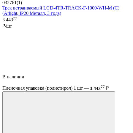
032761(1)
Трек встраиваемый LGD-4TR-TRACK-F-1000-WH-M (C)
(Arlight, IP20 Металл, 3 года)
77
3 443
₽/шт
В наличии
77
Пленочная упаковка (полистирол) 1 шт —
3 443
₽