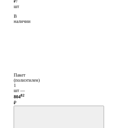
₽/
шт
В
наличии
Пакет
(полиэтилен)
1
шт —
82
804
₽