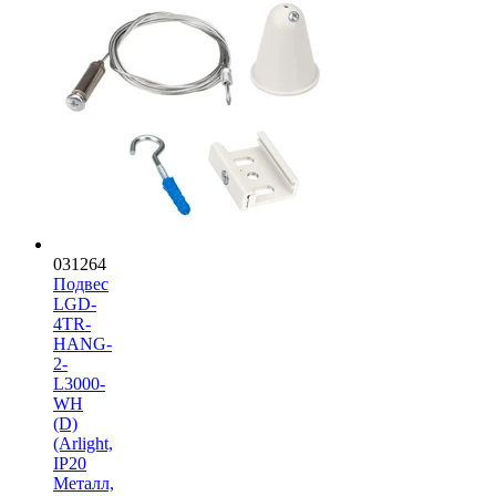
031264
Подвес
LGD-
4TR-
HANG-
2-
L3000-
WH
(D)
(Arlight,
IP20
Металл,