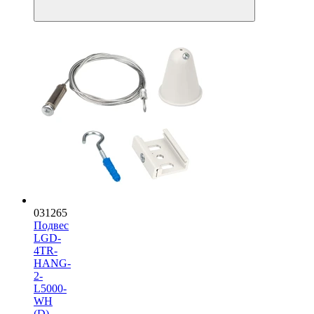
031265
Подвес
LGD-
4TR-
HANG-
2-
L5000-
WH
(D)