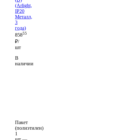
(Arlight,
IP20
Металл,
3
года)
55
858
₽/
шт
В
наличии
Пакет
(полиэтилен)
1
шт —