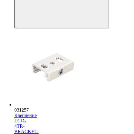
031257
Крепление
LGD-
4TR-
BRACKET-