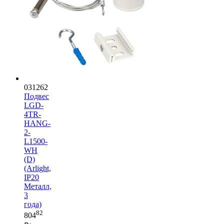
031262
Подвес
LGD-
4TR-
HANG-
2-
L1500-
WH
(D)
(Arlight,
IP20
Металл,
3
года)
82
804