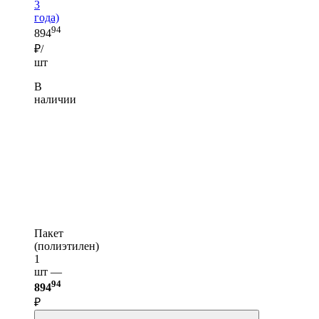
3
года)
94
894
₽/
шт
В
наличии
Пакет
(полиэтилен)
1
шт —
94
894
₽