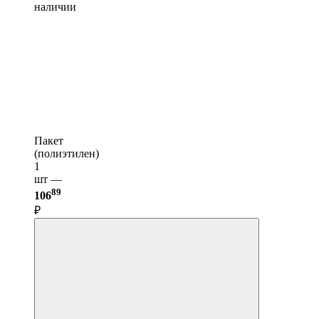
наличии
Пакет
(полиэтилен)
1
шт —
89
106
₽