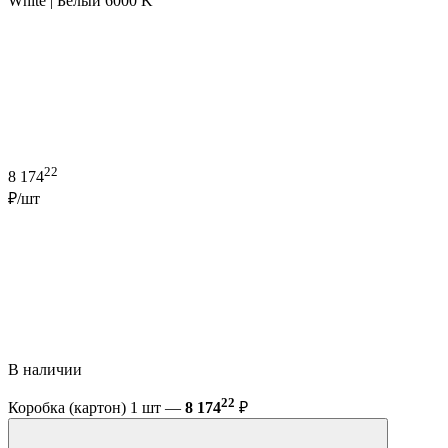
White | Белый 6000 K
22
8 174
₽/шт
В наличии
22
Коробка (картон) 1 шт —
8 174
₽