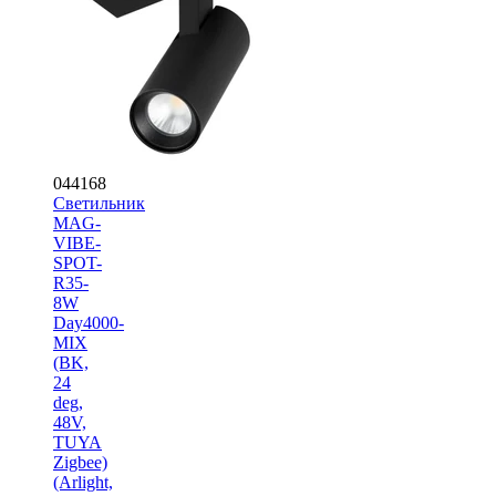
044168
Светильник
MAG-
VIBE-
SPOT-
R35-
8W
Day4000-
MIX
(BK,
24
deg,
48V,
TUYA
Zigbee)
(Arlight,