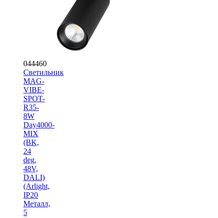
044460
Светильник
MAG-
VIBE-
SPOT-
R35-
8W
Day4000-
MIX
(BK,
24
deg,
48V,
DALI)
(Arlight,
IP20
Металл,
5