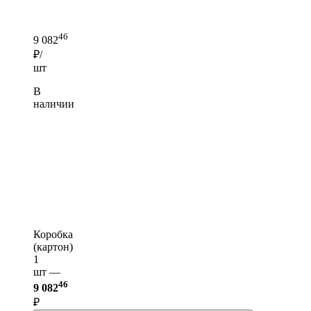
46
9 082
₽/
шт
В
наличии
Коробка
(картон)
1
шт —
46
9 082
₽