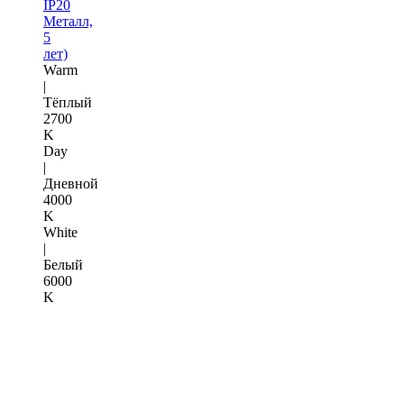
IP20
Металл,
5
лет)
Warm
|
Тёплый
2700
K
Day
|
Дневной
4000
K
White
|
Белый
6000
K