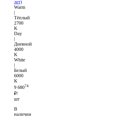
лет)
Warm
|
Тёплый
2700
K
Day
|
Дневной
4000
K
White
|
Белый
6000
K
74
9 680
₽/
шт
В
наличии