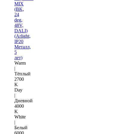
MIX
(BK,
24
deg,
48V,
DALI)
(Arlight,
IP20
Металл,
5
лет)
Warm
|
Тёплый
2700
K
Day
|
Дневной
4000
K
White
|
Белый
6000