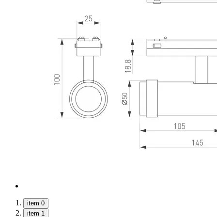
item 0
item 1