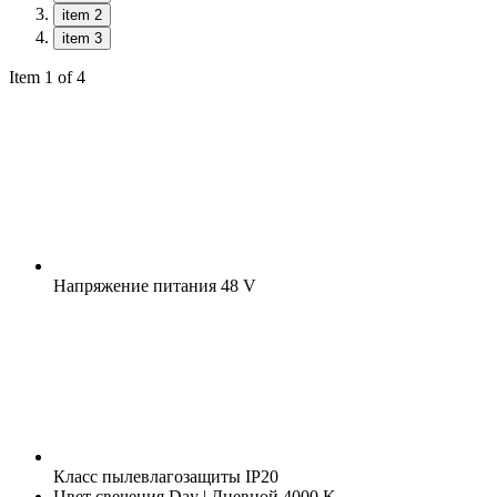
item 2
item 3
Item 1 of 4
Напряжение питания
48 V
Класс пылевлагозащиты
IP20
Цвет свечения
Day | Дневной 4000 K