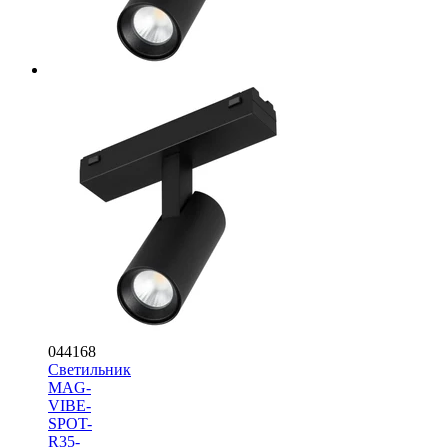
044168
Светильник
MAG-
VIBE-
SPOT-
R35-