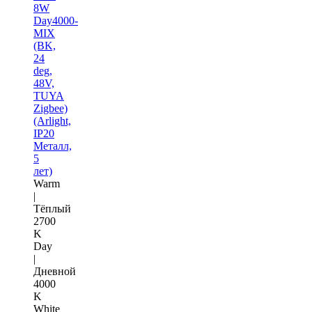
8W
Day4000-
MIX
(BK,
24
deg,
48V,
TUYA
Zigbee)
(Arlight,
IP20
Металл,
5
лет)
Warm
|
Тёплый
2700
K
Day
|
Дневной
4000
K
White