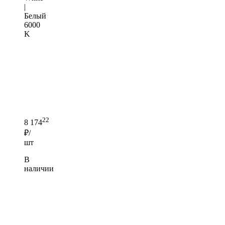
|
Белый
6000
K
22
8 174
₽/
шт
В
наличии