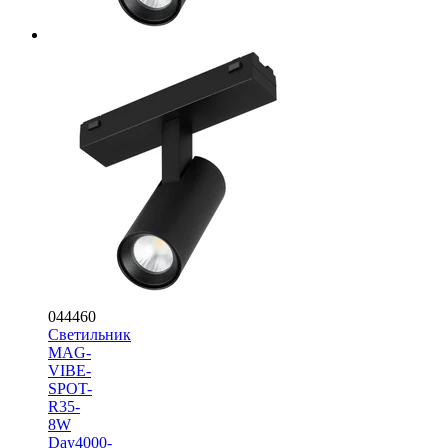
044460
Светильник
MAG-
VIBE-
SPOT-
R35-
8W
Day4000-