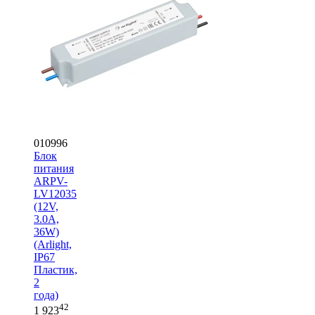
010996
Блок
питания
ARPV-
LV12035
(12V,
3.0A,
36W)
(Arlight,
IP67
Пластик,
2
года)
42
1 923