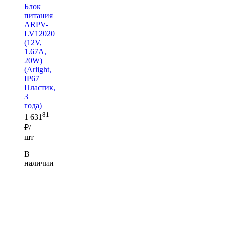
Блок
питания
ARPV-
LV12020
(12V,
1.67A,
20W)
(Arlight,
IP67
Пластик,
3
года)
81
1 631
₽/
шт
В
наличии