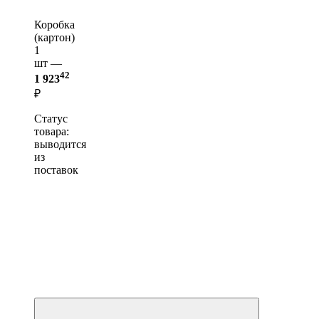
Коробка
(картон)
1
шт —
42
1 923
₽
Статус
товара:
выводится
из
поставок