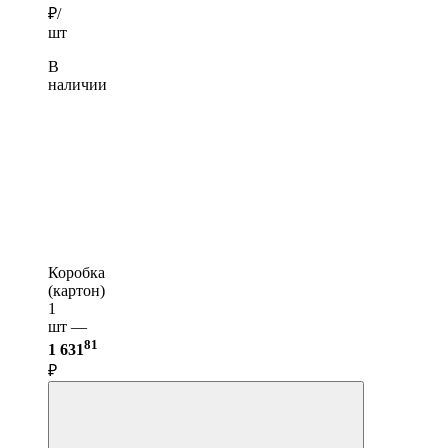
₽/
шт
В
наличии
Коробка
(картон)
1
шт —
81
1 631
₽