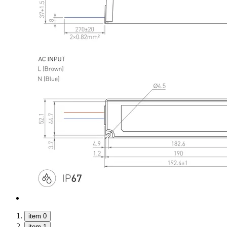
item 0
item 1