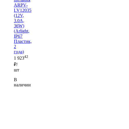
ARPV-
LV12035
(12V,
3.0A,
36W)
(Arlight,
IP67
Пластик,
2
года)
42
1 923
₽/
шт
В
наличии