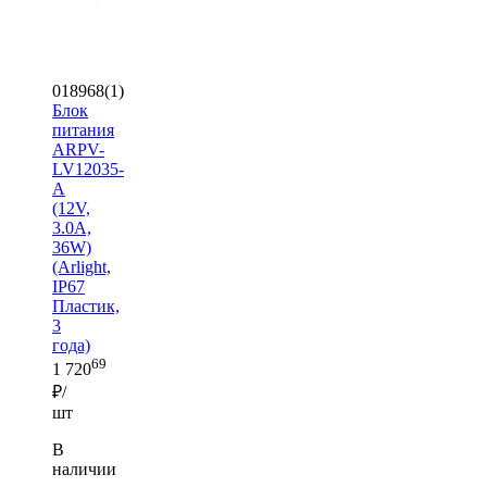
018968(1)
Блок
питания
ARPV-
LV12035-
A
(12V,
3.0A,
36W)
(Arlight,
IP67
Пластик,
3
года)
69
1 720
₽/
шт
В
наличии