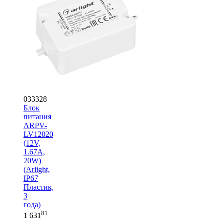
033328
Блок
питания
ARPV-
LV12020
(12V,
1.67A,
20W)
(Arlight,
IP67
Пластик,
3
года)
81
1 631