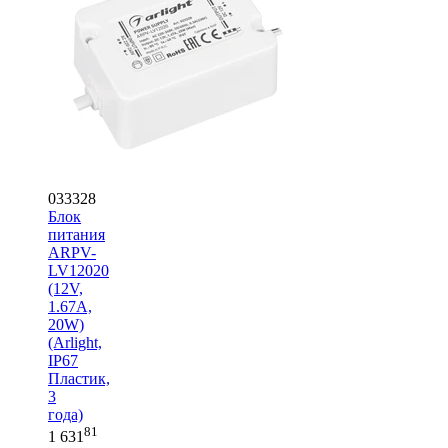
033328
Блок
питания
ARPV-
LV12020
(12V,
1.67A,
20W)
(Arlight,
IP67
Пластик,
3
года)
81
1 631