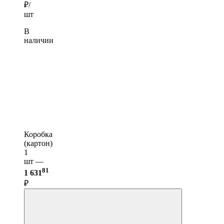
₽/
шт
В
наличии
Коробка
(картон)
1
шт —
81
1 631
₽