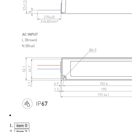
item 0
item 1