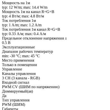
Мощность на 1м
typ: 12 W/m; max: 14.4 W/m
Мощность 1м на канал R=G=B
typ: 4 Вт/м; max: 4.8 Вт/м
Ток потребления 1м
typ: 1 A/m; max: 1.2 A/m
Ток потребления 1м канал R=G=B
typ: 0.33 А/м; max: 0.4 А/м
Предельное отклонение напряжения ±
0.5 В
Эксплуатационные
Диапазон рабочих температур
min: -30 °C; max: 45 °C
Место применения
Только в помещении
Управление
Каналы управления
3 CH (3 канала - RGB)
Входной сигнал
PWM СV (ШИМ по напряжению)
Диммируемый(ая)
Да
Тип управления
PWM (ШИМ)
Габариты