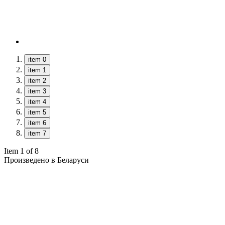
item 0
item 1
item 2
item 3
item 4
item 5
item 6
item 7
Item 1 of 8
Произведено в Беларуси