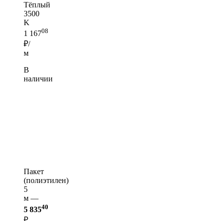
Тёплый
3500
K
08
1 167
₽/
м
В
наличии
Пакет
(полиэтилен)
5
м —
40
5 835
₽