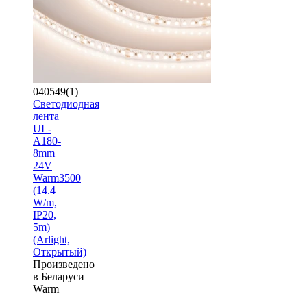
040549(1)
Светодиодная
лента
UL-
A180-
8mm
24V
Warm3500
(14.4
W/m,
IP20,
5m)
(Arlight,
Открытый)
Произведено
в Беларуси
Warm
|