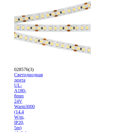
028576(3)
Светодиодная
лента
UL-
A180-
8mm
24V
Warm3000
(14.4
W/m,
IP20,
5m)