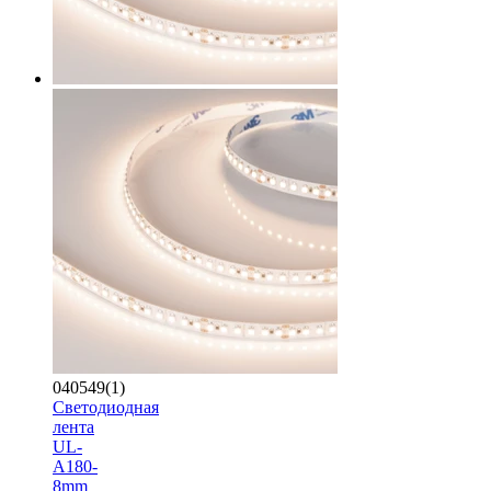
040549(1)
Светодиодная
лента
UL-
A180-
8mm