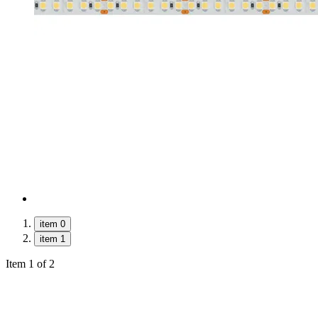
item 0
item 1
Item 1 of 2