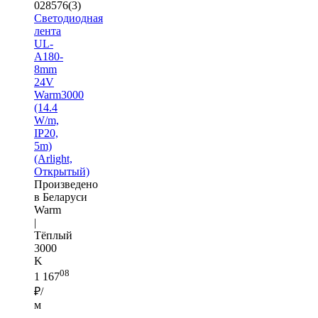
028576(3)
Светодиодная
лента
UL-
A180-
8mm
24V
Warm3000
(14.4
W/m,
IP20,
5m)
(Arlight,
Открытый)
Произведено
в Беларуси
Warm
|
Тёплый
3000
K
08
1 167
₽/
м