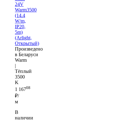
24V
Warm3500
(14.4
W/m,
IP20,
5m)
(Arlight,
Открытый)
Произведено
в Беларуси
Warm
|
Тёплый
3500
K
08
1 167
₽/
м
В
наличии