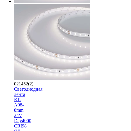
021452(2)
Светодиодная
лента
RT-
A98-
8mm
24V
Day4000
CRI98