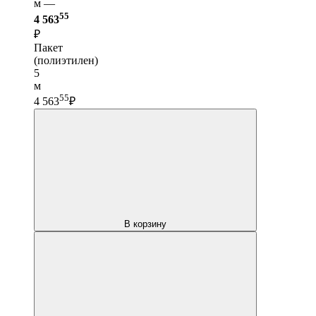
м —
55
4 563
₽
Пакет
(полиэтилен)
5
м
55
4 563
₽
В корзину