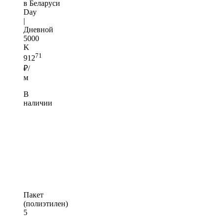
в Беларуси
Day
|
Дневной
5000
K
71
912
₽/
м
В
наличии
Пакет
(полиэтилен)
5