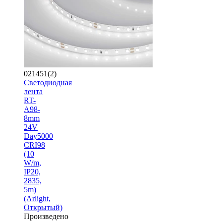
021451(2)
Светодиодная
лента
RT-
A98-
8mm
24V
Day5000
CRI98
(10
W/m,
IP20,
2835,
5m)
(Arlight,
Открытый)
Произведено