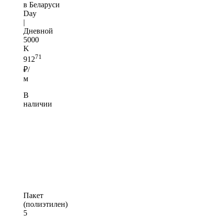
в Беларуси
Day
|
Дневной
5000
K
71
912
₽/
м
В
наличии
Пакет
(полиэтилен)
5