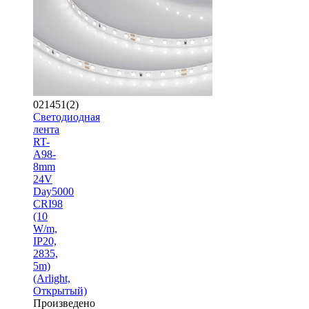
021451(2)
Светодиодная
лента
RT-
A98-
8mm
24V
Day5000
CRI98
(10
W/m,
IP20,
2835,
5m)
(Arlight,
Открытый)
Произведено