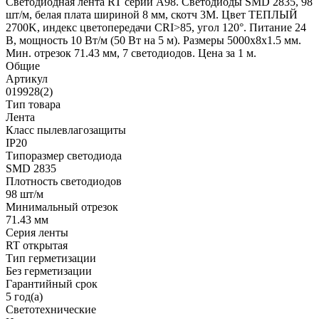
Светодиодная лента RT серии A98. Светодиоды SMD 2835, 98
шт/м, белая плата шириной 8 мм, скотч 3M. Цвет ТЕПЛЫЙ
2700K, индекс цветопередачи CRI>85, угол 120°. Питание 24
В, мощность 10 Вт/м (50 Вт на 5 м). Размеры 5000x8x1.5 мм.
Мин. отрезок 71.43 мм, 7 светодиодов. Цена за 1 м.
Общие
Артикул
019928(2)
Тип товара
Лента
Класс пылевлагозащиты
IP20
Типоразмер светодиода
SMD 2835
Плотность светодиодов
98 шт/м
Минимальный отрезок
71.43 мм
Серия ленты
RT открытая
Тип герметизации
Без герметизации
Гарантийный срок
5 год(а)
Светотехнические