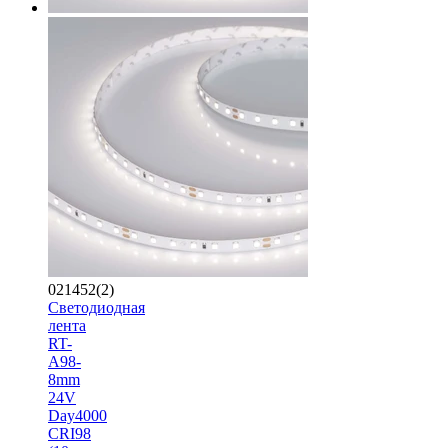
021452(2)
Светодиодная
лента
RT-
A98-
8mm
24V
Day4000
CRI98