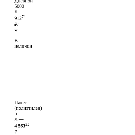
Дневной
5000
K
71
912
₽/
м
В
наличии
Пакет
(полиэтилен)
5
м —
55
4 563
₽