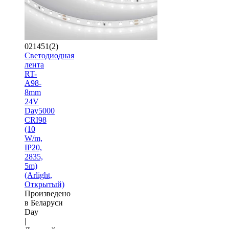
021451(2)
Светодиодная
лента
RT-
A98-
8mm
24V
Day5000
CRI98
(10
W/m,
IP20,
2835,
5m)
(Arlight,
Открытый)
Произведено
в Беларуси
Day
|