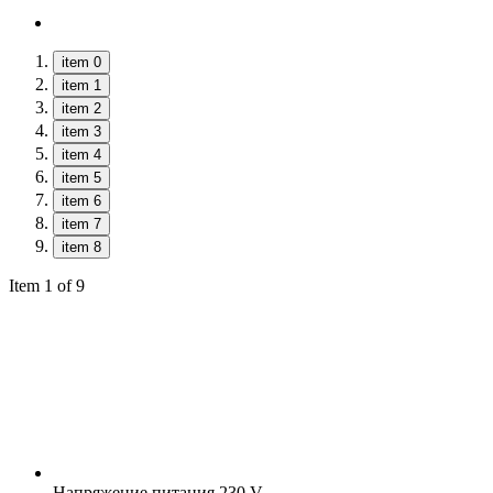
item 0
item 1
item 2
item 3
item 4
item 5
item 6
item 7
item 8
Item 1 of 9
Напряжение питания
230 V