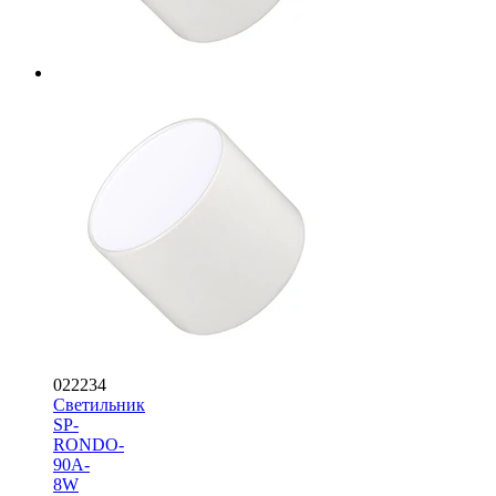
022234
Светильник
SP-
RONDO-
90A-
8W