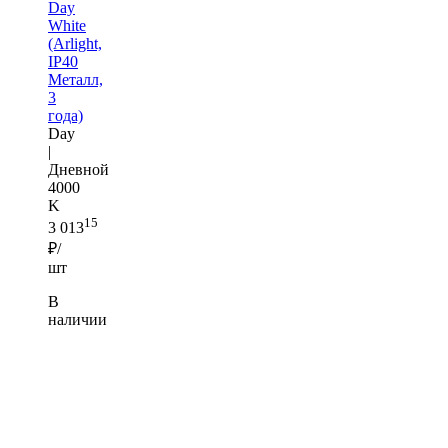
Day
White
(Arlight,
IP40
Металл,
3
года)
Day
|
Дневной
4000
K
15
3 013
₽/
шт
В
наличии