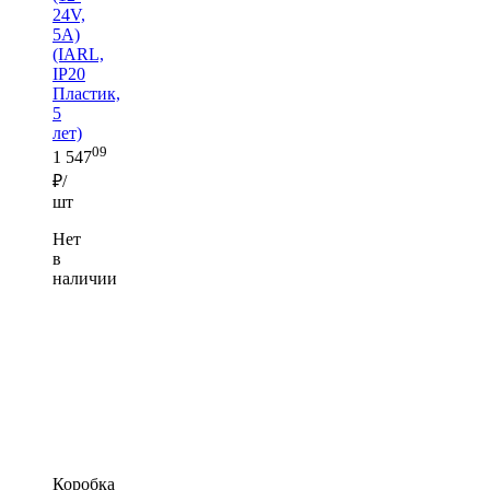
24V,
5A)
(IARL,
IP20
Пластик,
5
лет)
09
1 547
₽/
шт
Нет
в
наличии
Коробка