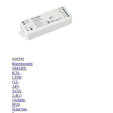
028292
Контроллер
SMART-
K31-
CDW
(12-
24V,
2x5A,
2.4G)
(Arlight,
IP20
Пластик,