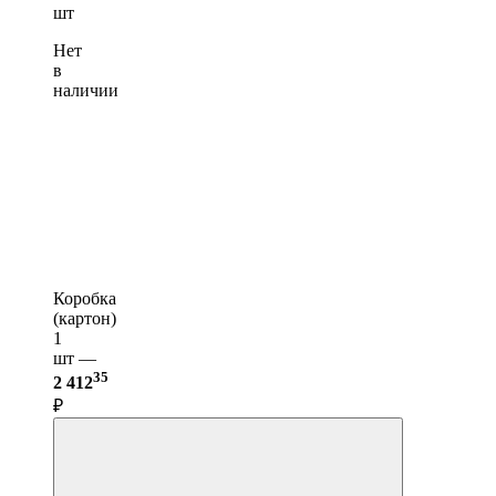
шт
Нет
в
наличии
Коробка
(картон)
1
шт —
35
2 412
₽