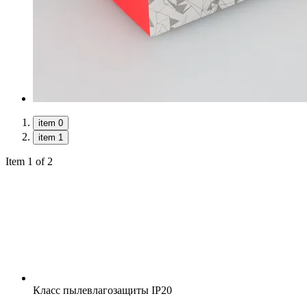
item 0
item 1
Item 1 of 2
Класс пылевлагозащиты
IP20