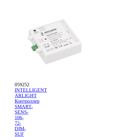
059252
INTELLIGENT
ARLIGHT
Контроллер
SMART-
SENS-
106-
72-
DIM-
SUF