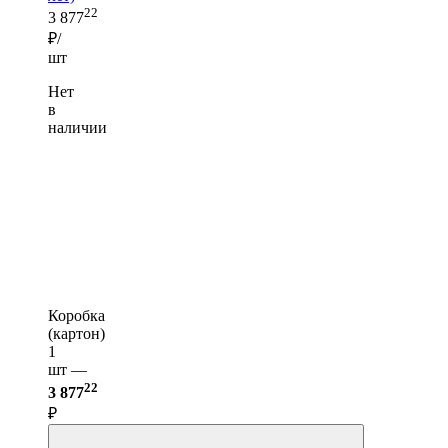
22
3 877
₽/
шт
Нет
в
наличии
Коробка
(картон)
1
шт —
22
3 877
₽