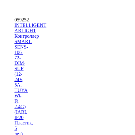
059252
INTELLIGENT
ARLIGHT
Контроллер
SMART-
SENS-
106-
72-
DIM-
SUF
(12-
24V,
5A,
TUYA
Wi-
Fi,
2.4G)
(IARL,
IP20
Пластик,
5
лет)