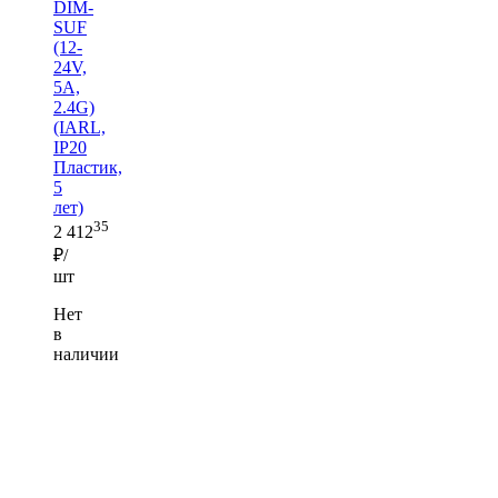
DIM-
SUF
(12-
24V,
5A,
2.4G)
(IARL,
IP20
Пластик,
5
лет)
35
2 412
₽/
шт
Нет
в
наличии