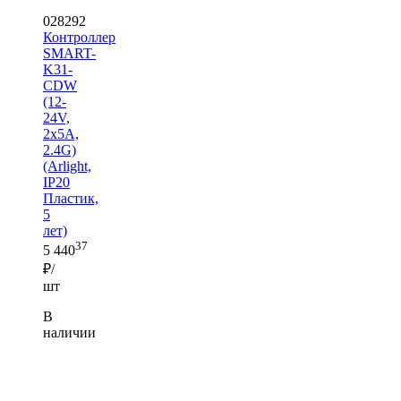
028292
Контроллер
SMART-
K31-
CDW
(12-
24V,
2x5A,
2.4G)
(Arlight,
IP20
Пластик,
5
лет)
37
5 440
₽/
шт
В
наличии