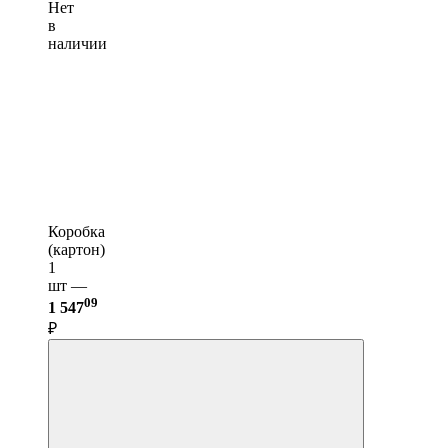
Нет
в
наличии
Коробка
(картон)
1
шт —
09
1 547
₽