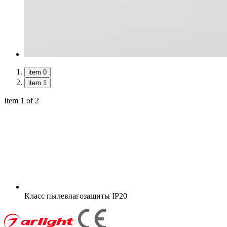
item 0
item 1
Item 1 of 2
Класс пылевлагозащиты
IP20