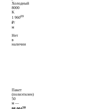
Холодный
8000
K
09
1 960
₽/
м
Нет
в
наличии
Пакет
(полиэтилен)
50
м —
50
98 004