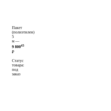
Пакет
(полиэтилен)
5
м —
45
9 800
₽
Статус
товара:
под
заказ