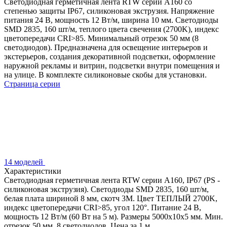
Светодиодная герметичная лента RTW серии A160 со
степенью защиты IP67, силиконовая экструзия. Напряжение
питания 24 В, мощность 12 Вт/м, ширина 10 мм. Светодиоды
SMD 2835, 160 шт/м, теплого цвета свечения (2700K), индекс
цветопередачи CRI>85. Минимальный отрезок 50 мм (8
светодиодов). Предназначена для освещение интерьеров и
экстерьеров, создания декоративной подсветки, оформление
наружной рекламы и витрин, подсветки внутри помещения и
на улице. В комплекте силиконовые скобы для установки.
Страница серии
14 моделей
Характеристики
Светодиодная герметичная лента RTW серии A160, IP67 (PS -
силиконовая экструзия). Светодиоды SMD 2835, 160 шт/м,
белая плата шириной 8 мм, скотч 3M. Цвет ТЕПЛЫЙ 2700K,
индекс цветопередачи CRI>85, угол 120°. Питание 24 В,
мощность 12 Вт/м (60 Вт на 5 м). Размеры 5000x10x5 мм. Мин.
отрезок 50 мм, 8 светодиодов. Цена за 1 м.