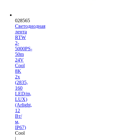
028565
Светодиодная
лента
RTW
2-
5000PS-
50m
24V
Cool
8K
2x
(2835,
160
LED/m,
LUX)
(Arlight,
12
Вт/
м,
IP67)
Cool
|