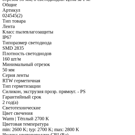
Общие
Артикул
024545(2)
Тип товара
Лента
Класс пылевлагозащиты
IP67
Типоразмер светодиода
SMD 2835
Плотность светодиодов
160 шт/м
Минимальный отрезок
50 мм
Серия ленты
RTW герметичная
Тип герметизации
Силикон, экструзия прозр. прямоуг. - PS
Гарантийный срок
2 год(а)
Светотехнические
Цвет свечения
Warm | Тёплый 2700 K
Цветовая температура
min: 2600 K; typ: 2700 K; max: 2800 K
Индекс цветопередачи CRI (Ra)