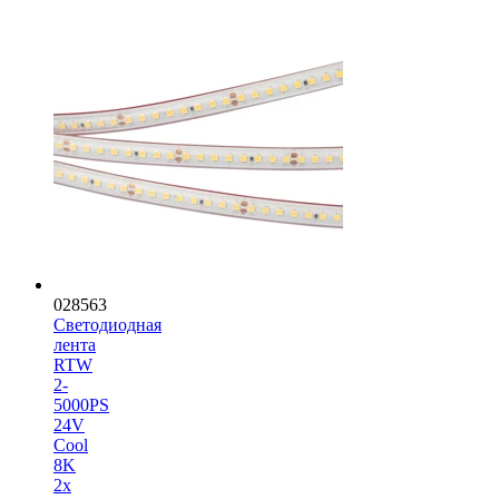
028563
Светодиодная
лента
RTW
2-
5000PS
24V
Cool
8K
2x