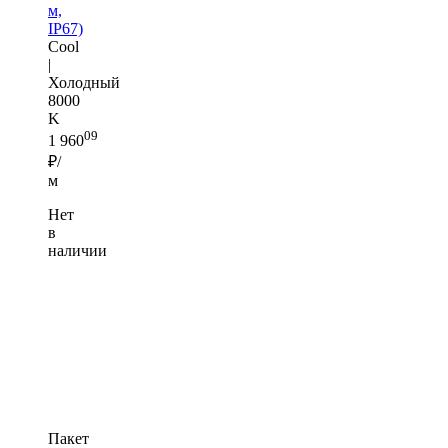
м,
IP67)
Cool
|
Холодный
8000
K
09
1 960
₽/
м
Нет
в
наличии
Пакет