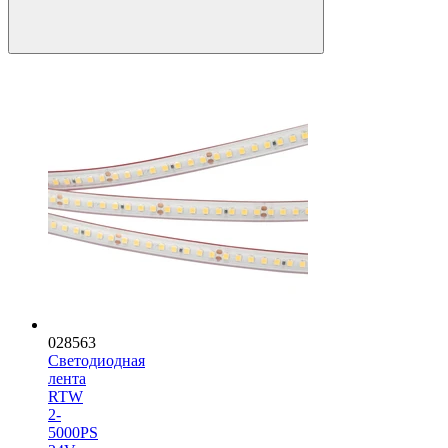
028563
Светодиодная
лента
RTW
2-
5000PS