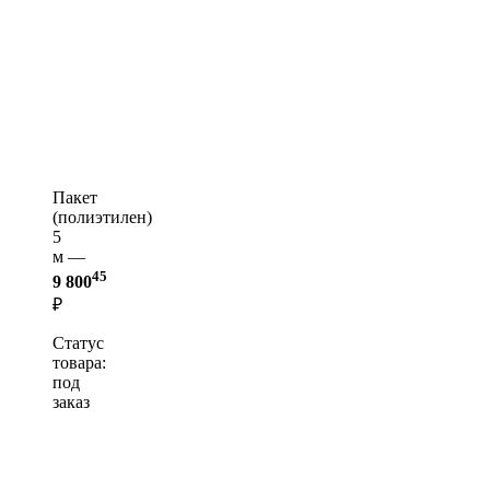
Пакет
(полиэтилен)
5
м —
45
9 800
₽
Статус
товара:
под
заказ