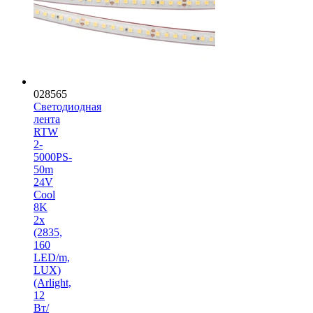
028565
Светодиодная
лента
RTW
2-
5000PS-
50m
24V
Cool
8K
2x
(2835,
160
LED/m,
LUX)
(Arlight,
12
Вт/