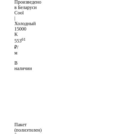
Произведено
в Беларуси
Cool
|
Холодный
15000
K
61
553
₽/
м
В
наличии
Пакет
(полиэтилен)