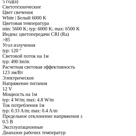
5 год(а)
Светотехнические
Цвет свечения
White | Белый 6000 K
Цветовая температура
min: 5600 K; typ: 6000 K; max: 6500 K
Индекс цветопередачи CRI (Ra)
>85
Угол излучения
typ: 120 °
Световой поток на 1м
typ: 490 lm/m
Расчетная световая эффективность
123 лм/Вт
Электрические
Напряжение питания
12 V
Мощность на 1м
typ: 4 W/m; max: 4.8 W/m
Ток потребления 1м
typ: 0.33 A/m; max: 0.4 A/m
Предельное отклонение напряжения ±
0.5 В
Эксплуатационные
Диапазон рабочих температур