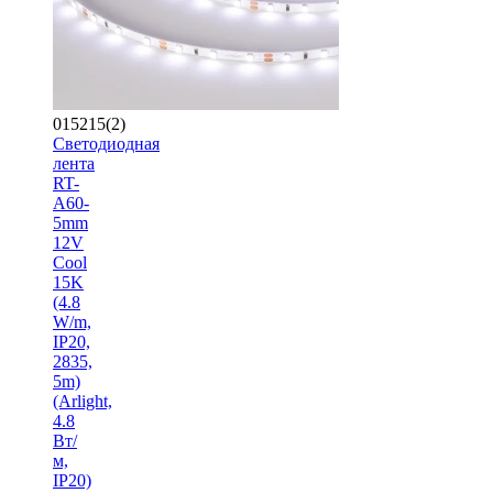
015215(2)
Светодиодная
лента
RT-
A60-
5mm
12V
Cool
15K
(4.8
W/m,
IP20,
2835,
5m)
(Arlight,
4.8
Вт/
м,
IP20)