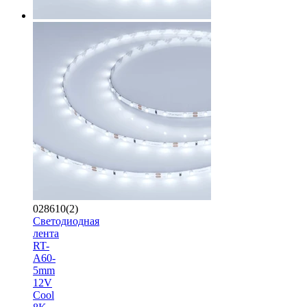
028610(2)
Светодиодная
лента
RT-
A60-
5mm
12V
Cool