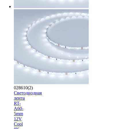
028610(2)
Светодиодная
лента
RT-
A60-
5mm
12V
Cool