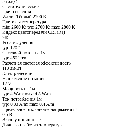
5 год(а)
Светотехнические
Цвет свечения
Warm | Тёплый 2700 K
Цветовая температура
min: 2600 K; typ: 2700 K; max: 2800 K
Индекс цветопередачи CRI (Ra)
>85
Угол излучения
typ: 120 °
Световой поток на 1м
typ: 450 lm/m
Расчетная световая эффективность
113 лм/Вт
Электрические
Напряжение питания
12 V
Мощность на 1м
typ: 4 W/m; max: 4.8 W/m
Ток потребления 1м
typ: 0.33 A/m; max: 0.4 A/m
Предельное отклонение напряжения ±
0.5 В
Эксплуатационные
Диапазон рабочих температур