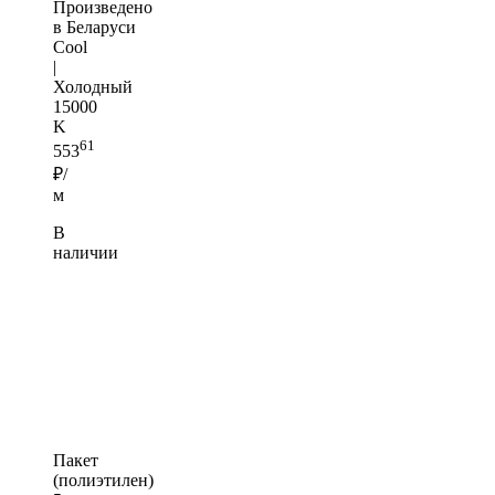
Произведено
в Беларуси
Cool
|
Холодный
15000
K
61
553
₽/
м
В
наличии
Пакет
(полиэтилен)