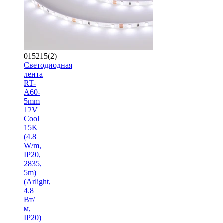
015215(2)
Светодиодная
лента
RT-
A60-
5mm
12V
Cool
15K
(4.8
W/m,
IP20,
2835,
5m)
(Arlight,
4.8
Вт/
м,
IP20)