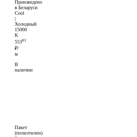
Произведено
в Беларуси
Cool
|
Холодный
15000
K
61
553
₽/
м
В
наличии
Пакет
(полиэтилен)