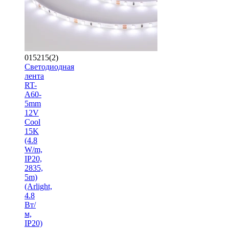
015215(2)
Светодиодная
лента
RT-
A60-
5mm
12V
Cool
15K
(4.8
W/m,
IP20,
2835,
5m)
(Arlight,
4.8
Вт/
м,
IP20)