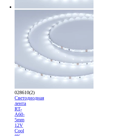
028610(2)
Светодиодная
лента
RT-
A60-
5mm
12V
Cool