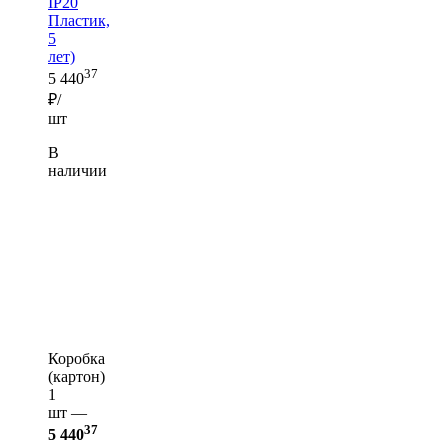
IP20
Пластик,
5
лет)
37
5 440
₽/
шт
В
наличии
Коробка
(картон)
1
шт —
37
5 440