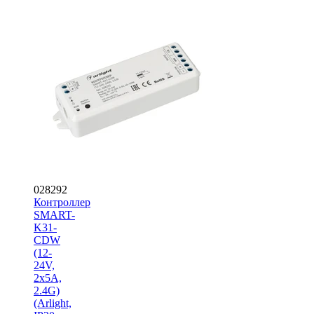
028292
Контроллер
SMART-
K31-
CDW
(12-
24V,
2x5A,
2.4G)
(Arlight,