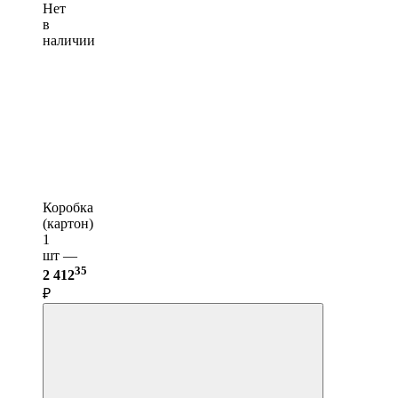
Нет
в
наличии
Коробка
(картон)
1
шт —
35
2 412
₽