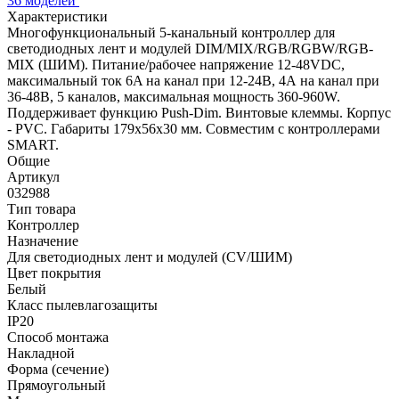
36 моделей
Характеристики
Многофункциональный 5-канальный контроллер для
светодиодных лент и модулей DIM/MIX/RGB/RGBW/RGB-
MIX (ШИМ). Питание/рабочее напряжение 12-48VDC,
максимальный ток 6A на канал при 12-24В, 4А на канал при
36-48В, 5 каналов, максимальная мощность 360-960W.
Поддерживает функцию Push-Dim. Винтовые клеммы. Корпус
- PVC. Габариты 179x56x30 мм. Совместим с контроллерами
SMART.
Общие
Артикул
032988
Тип товара
Контроллер
Назначение
Для светодиодных лент и модулей (CV/ШИМ)
Цвет покрытия
Белый
Класс пылевлагозащиты
IP20
Способ монтажа
Накладной
Форма (сечение)
Прямоугольный