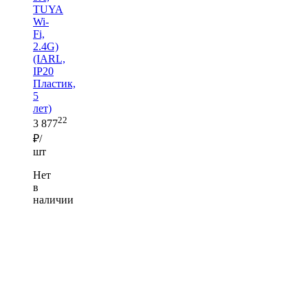
TUYA
Wi-
Fi,
2.4G)
(IARL,
IP20
Пластик,
5
лет)
22
3 877
₽/
шт
Нет
в
наличии