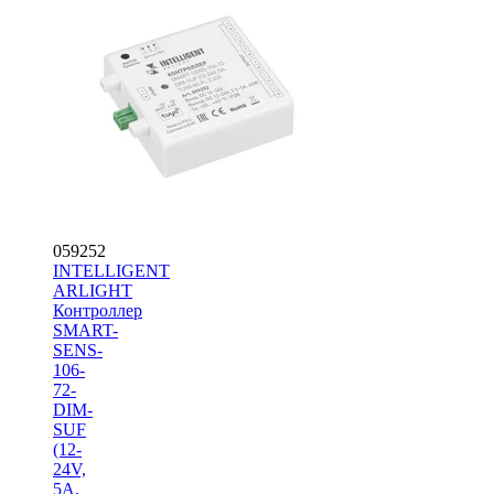
059252
INTELLIGENT
ARLIGHT
Контроллер
SMART-
SENS-
106-
72-
DIM-
SUF
(12-
24V,
5A,