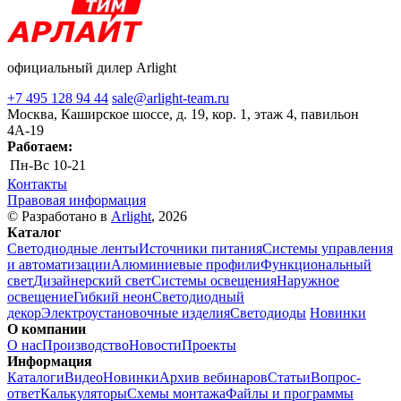
официальный дилер Arlight
+7 495 128 94 44
sale@arlight-team.ru
Москва, Каширское шоссе, д. 19, кор. 1, этаж 4, павильон
4А-19
Работаем:
Пн-Вс
10-21
Контакты
Правовая информация
© Разработано в
Arlight
, 2026
Каталог
Светодиодные ленты
Источники питания
Системы управления
и автоматизации
Алюминиевые профили
Функциональный
свет
Дизайнерский свет
Системы освещения
Наружное
освещение
Гибкий неон
Светодиодный
декор
Электроустановочные изделия
Светодиоды
Новинки
О компании
О нас
Производство
Новости
Проекты
Информация
Каталоги
Видео
Новинки
Архив вебинаров
Статьи
Вопрос-
ответ
Калькуляторы
Схемы монтажа
Файлы и программы