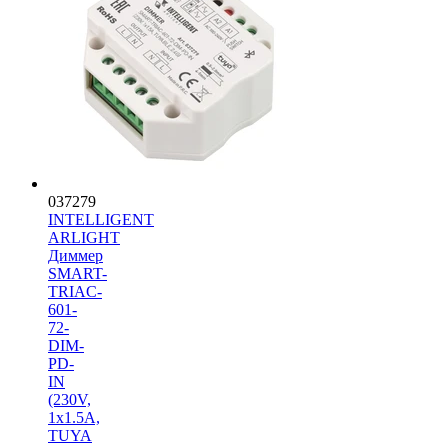
037279
INTELLIGENT
ARLIGHT
Диммер
SMART-
TRIAC-
601-
72-
DIM-
PD-
IN
(230V,
1x1.5A,
TUYA