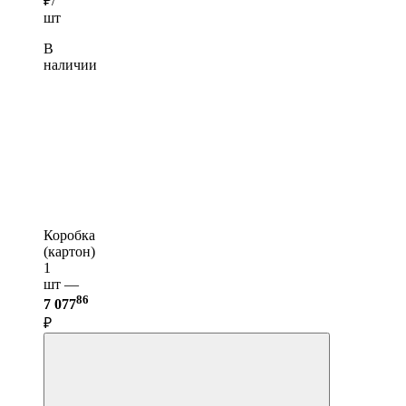
₽/
шт
В
наличии
Коробка
(картон)
1
шт —
86
7 077
₽