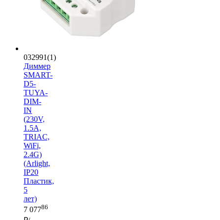
032991(1)
Диммер
SMART-
D5-
TUYA-
DIM-
IN
(230V,
1.5A,
TRIAC,
WiFi,
2.4G)
(Arlight,
IP20
Пластик,
5
лет)
86
7 077