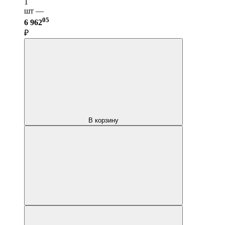
1
шт —
05
6 962
₽
В корзину