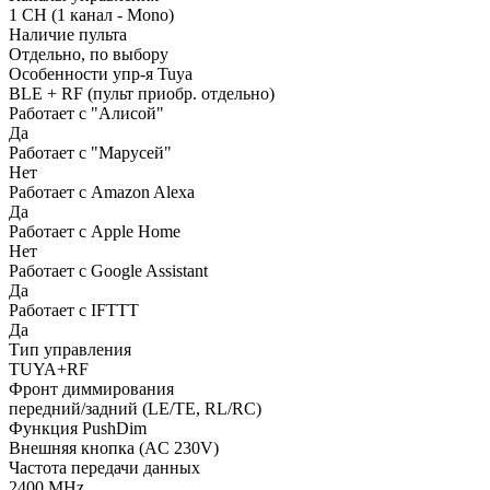
1 CH (1 канал - Mono)
Наличие пульта
Отдельно, по выбору
Особенности упр-я Tuya
BLE + RF (пульт приобр. отдельно)
Работает с "Алисой"
Да
Работает с "Марусей"
Нет
Работает с Amazon Alexa
Да
Работает с Apple Home
Нет
Работает с Google Assistant
Да
Работает с IFTTT
Да
Тип управления
TUYA+RF
Фронт диммирования
передний/задний (LE/TE, RL/RC)
Функция PushDim
Внешняя кнопка (AC 230V)
Частота передачи данных
2400 MHz