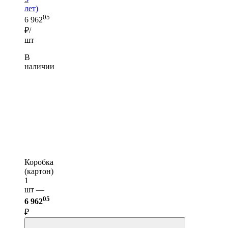
лет)
05
6 962
₽/
шт
В
наличии
Коробка
(картон)
1
шт —
05
6 962
₽