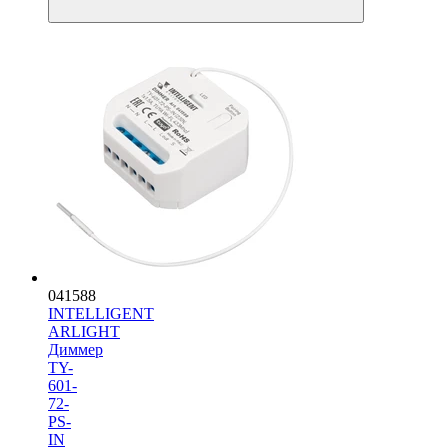
041588
INTELLIGENT
ARLIGHT
Диммер
TY-
601-
72-
PS-
IN