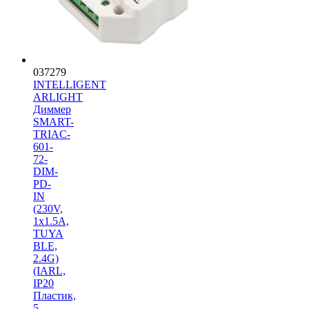
037279
INTELLIGENT
ARLIGHT
Диммер
SMART-
TRIAC-
601-
72-
DIM-
PD-
IN
(230V,
1x1.5A,
TUYA
BLE,
2.4G)
(IARL,
IP20
Пластик,
5