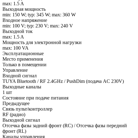
max: 1.5 A
Выходная мощность
min: 150 W; typ: 345 W; max: 360 W
Входное напряжение
min: 100 V; typ: 230 V; max: 240 V
Выходной ток
max: 1.5 A
Мощность для электронной нагрузки
max: 100 VA
Эксплуатационные
Место применения
Только в помещении
Управление
Входной сигнал
TUYA Bluetooth / RF 2.4GHz / PushDim (подача AC 230V)
Выходные каналы
1 шт
Состояние при подаче питания
Предыдущее
Связь пульт/контроллер
RF (радио)
Выходной сигнал
Отсечка фазы задний фронт (RC) / Отсечка фазы передний
фронт (RL)
Каналы управления