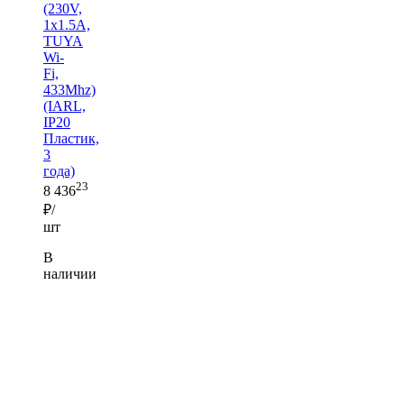
(230V,
1x1.5A,
TUYA
Wi-
Fi,
433Mhz)
(IARL,
IP20
Пластик,
3
года)
23
8 436
₽/
шт
В
наличии