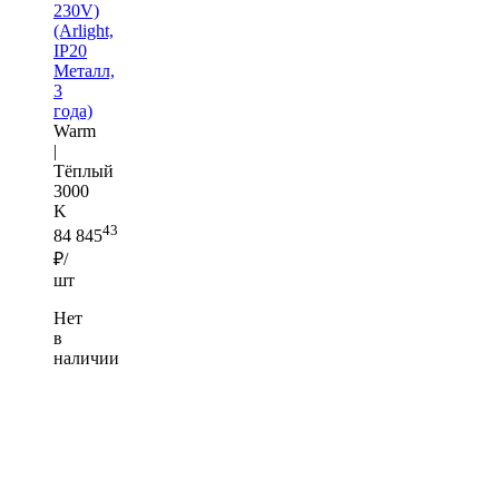
230V)
(Arlight,
IP20
Металл,
3
года)
Warm
|
Тёплый
3000
K
43
84 845
₽/
шт
Нет
в
наличии