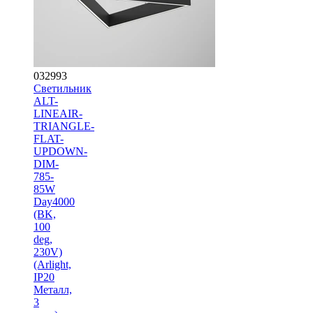
032993
Светильник
ALT-
LINEAIR-
TRIANGLE-
FLAT-
UPDOWN-
DIM-
785-
85W
Day4000
(BK,
100
deg,
230V)
(Arlight,
IP20
Металл,
3