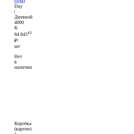
года)
Day
|
Дневной
4000
K
43
84 845
₽/
шт
Нет
в
наличии
Коробка
(картон)