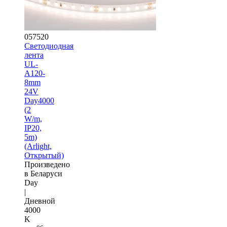
057520
Светодиодная
лента
UL-
A120-
8mm
24V
Day4000
(2
W/m,
IP20,
5m)
(Arlight,
Открытый)
Произведено
в Беларуси
Day
|
Дневной
4000
K