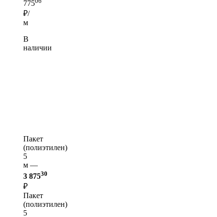
06
775
₽/
м
В
наличии
Пакет
(полиэтилен)
5
м —
30
3 875
₽
Пакет
(полиэтилен)
5