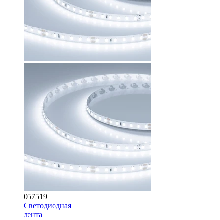
057519
Светодиодная
лента