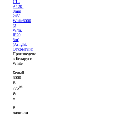
UL-
A120-
8mm
24V
White6000
(2
W/m,
IP20,
5m)
(Arlight,
Открытый)
Произведено
в Беларуси
White
|
Белый
6000
K
06
775
₽/
м
В
наличии